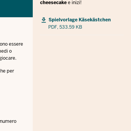
cheesecake
e inizi!
Spielvorlage Käsekästchen
PDF,
533.59 KB
sono essere
medi o
giocare.
che per
r numero