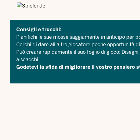
Consigli e trucchi:
Pianifichi le sue mosse saggiamente in anticipo per po
Cerchi di dare all'altro giocatore poche opportunità di
Può creare rapidamente il suo foglio di gioco: Disegni 
a scacchi.
Godetevi la sfida di migliorare il vostro pensiero s