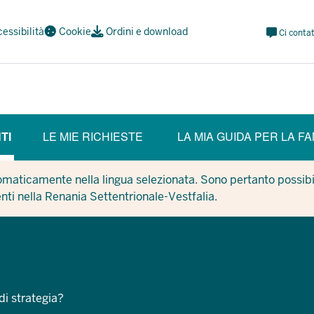
Meta
essibilità
Cookie
Ordini e download
Ci contat
Navi
Social
TI
LE MIE RICHIESTE
LA MIA GUIDA PER LA FA
ENT SECTION)
tomaticamente nella lingua selezionata. Sono pertanto possibil
enti nella Renania Settentrionale-Vestfalia.
di strategia?