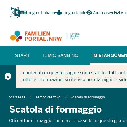
Passa
al
Lingua: Italiano
Lingua facile
Aiuto visivo
Acc
contenuto
principale
Famiglie.
Genitori.
Figli.
HAUPTNAVIGATION
START
IL MIO BAMBINO
I MIEI ARGOMEN
(BÜRGERBEREICH)
(CURR
I contenuti di queste pagine sono stati tradotti au
Tutte le informazioni si riferiscono a famiglie resid
Breadcrumb
Startseite
Tempo creativo
Scatola di formaggio
Scatola di formaggio
Chi cattura il maggior numero di caselle in questo gioco 