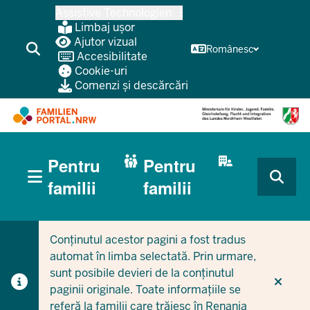
Treci
Assistive Technologien
la
Limbaj ușor
conținutul
Ajutor vizual
Românesc
Accesibilitate
principal
Cookie-uri
Comenzi și descărcări
HAUPTNAVIGATION
Pentru
Pentru
(BÜRGERBEREICH
MOBILE)
CURRENT SECTION PENTRU FAMILII
CURRENT SECTION PENTRU ÎNTREPRINDERI/MUNICIPI
familii
familii
Conținutul acestor pagini a fost tradus
automat în limba selectată. Prin urmare,
sunt posibile devieri de la conținutul
paginii originale. Toate informațiile se
referă la familii care trăiesc în Renania