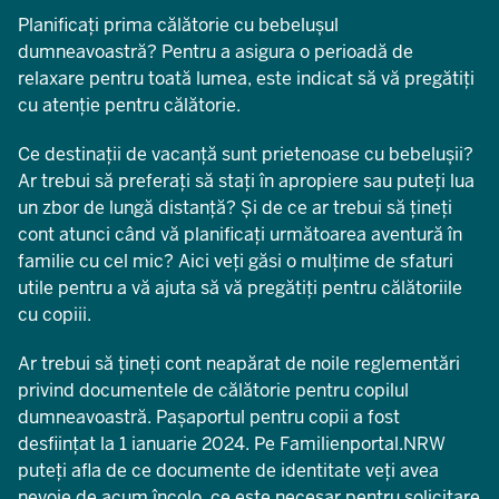
Planificați prima călătorie cu bebelușul
dumneavoastră? Pentru a asigura o perioadă de
relaxare pentru toată lumea, este indicat să vă pregătiți
cu atenție pentru călătorie.
Ce destinații de vacanță sunt prietenoase cu bebelușii?
Ar trebui să preferați să stați în apropiere sau puteți lua
un zbor de lungă distanță? Și de ce ar trebui să țineți
cont atunci când vă planificați următoarea aventură în
familie cu cel mic? Aici veți găsi o mulțime de sfaturi
utile pentru a vă ajuta să vă pregătiți pentru călătoriile
cu copiii.
Ar trebui să țineți cont neapărat de noile reglementări
privind documentele de călătorie pentru copilul
dumneavoastră. Pașaportul pentru copii a fost
desființat la 1 ianuarie 2024. Pe Familienportal.NRW
puteți afla de ce documente de identitate veți avea
nevoie de acum încolo, ce este necesar pentru solicitare