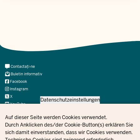
Meta
Contactați-ne
Navi
Buletin informativ
Social
Facebook
Instagram
X
Datenschutzeinstellungen
YouTube
Privacy settings
Auf dieser Seite werden Cookies verwendet.
Durch Anklicken des/der Cookie-Button(s) erklären Sie
© 2021 - 2026 Ministerium für Kinder, Jugend, Familie,
sich damit einverstanden, dass wir Cookies verwenden.
Gleichstellung, Flucht und Integration des Landes Nordrhein-
Technische Cookies sind zwingend erforderlich.