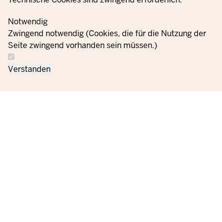
Westfalen
Notwendig
Zwingend notwendig (Cookies, die für die Nutzung der
Informații
Setări
Seite zwingend vorhanden sein müssen.)
Contactați-
privind
Ordine
Imprint
cookie-
ne
protecția
uri
Verstanden
datelor