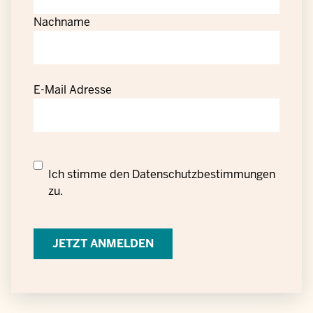
Nachname
E-Mail Adresse
Datenschutzrechtliche
Ich stimme den
Datenschutzbestimmungen
Einwilligung
zu.
zur
Verarbeitung
personenbezogener
Daten