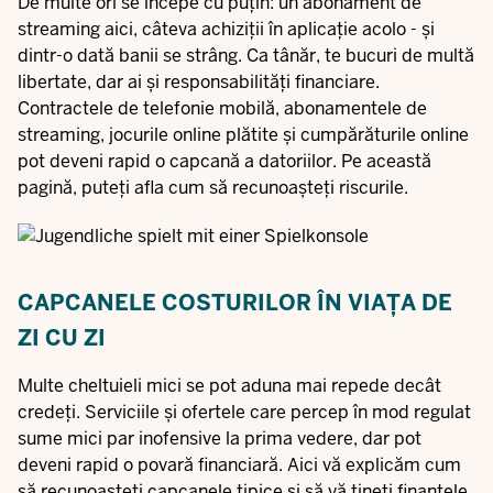
De multe ori se începe cu puțin: un abonament de
streaming aici, câteva achiziții în aplicație acolo - și
dintr-o dată banii se strâng. Ca tânăr, te bucuri de multă
libertate, dar ai și responsabilități financiare.
Contractele de telefonie mobilă, abonamentele de
streaming, jocurile online plătite și cumpărăturile online
pot deveni rapid o capcană a datoriilor. Pe această
pagină, puteți afla cum să recunoașteți riscurile.
CAPCANELE COSTURILOR ÎN VIAȚA DE
ZI CU ZI
Multe cheltuieli mici se pot aduna mai repede decât
credeți. Serviciile și ofertele care percep în mod regulat
sume mici par inofensive la prima vedere, dar pot
deveni rapid o povară financiară. Aici vă explicăm cum
să recunoașteți capcanele tipice și să vă țineți finanțele