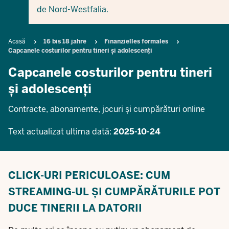
de Nord-Westfalia.
Breadcrumb
Acasă
16 bis 18 jahre
Finanzielles formales
Capcanele costurilor pentru tineri și adolescenți
Capcanele costurilor pentru tineri
și adolescenți
Contracte, abonamente, jocuri și cumpărături online
Text actualizat ultima dată:
2025-10-24
CLICK-URI PERICULOASE: CUM
STREAMING-UL ȘI CUMPĂRĂTURILE POT
DUCE TINERII LA DATORII