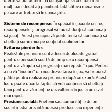
oferte vă pot determina cu ușurință să cheltuiți mai
mulți bani decât ați planificat. Iată câteva mecanisme
pe care ar trebui să le cunoașteți:
Sisteme de recompense:
În special în jocurile online,
recompensele și progresul vă fac să doriți să continuați
să jucați. Acest principiu vă poate tenta să continuați să
cheltuiți sume mici pe conținut suplimentar.
Evitarea pierderilor:
Realizările premium sunt adesea deblocate gratuit
pentru o perioadă scurtă de timp ca o recompensă
pentru a vă ajuta să progresați mai repede în joc. Pentru
a nu vă "încetini" din nou dezvoltarea în joc, va trebui să
plătiți pentru realizarea premium după ce expiră. Acest
lucru poate duce la faptul că veți continua să cheltuiți
bani pentru a vă menține dezvoltarea în joc la un nivel
mai rapid.
Presiune socială:
Prietenii sau comunitățile de pe
social media prezintă adesea produse sau experiențe