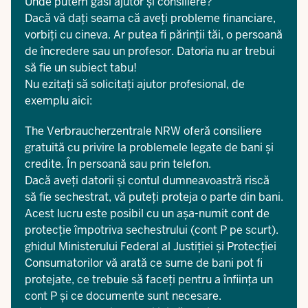
Unde putem găsi ajutor și consiliere?
Dacă vă dați seama că aveți probleme financiare,
vorbiți cu cineva. Ar putea fi părinții tăi, o persoană
de încredere sau un profesor. Datoria nu ar trebui
să fie un subiect tabu!
Nu ezitați să solicitați ajutor profesional, de
exemplu aici:
The
Verbraucherzentrale NRW
oferă consiliere
gratuită cu privire la problemele legate de bani și
credite. În persoană sau prin telefon.
Dacă aveți datorii și contul dumneavoastră riscă
să fie sechestrat, vă puteți proteja o parte din bani.
Acest lucru este posibil cu un așa-numit cont de
protecție împotriva sechestrului (cont P pe scurt).
ghidul
Ministerului Federal al Justiției și Protecției
Consumatorilor vă arată ce sume de bani pot fi
protejate, ce trebuie să faceți pentru a înființa un
cont P și ce documente sunt necesare.