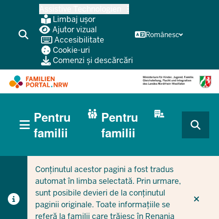
Treci
Assistive Technologien
la
Limbaj ușor
conținutul
Ajutor vizual
Românesc
Accesibilitate
principal
Cookie-uri
Comenzi și descărcări
HAUPTNAVIGATION
Pentru
Pentru
(BÜRGERBEREICH
MOBILE)
CURRENT SECTION PENTRU FAMILII
CURRENT SECTION PENTRU ÎNTREPRINDERI/MUNICIPI
familii
familii
Conținutul acestor pagini a fost tradus
automat în limba selectată. Prin urmare,
sunt posibile devieri de la conținutul
paginii originale. Toate informațiile se
referă la familii care trăiesc în Renania