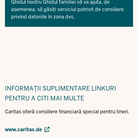
Ghidul nostru
Ghidul familiei
vă va ajuta, de
asemenea, să găsiți serviciul potrivit de consiliere
privind datoriile în zona dvs.
INFORMAȚII SUPLIMENTARE
LINKURI
PENTRU A CITI MAI MULTE
Caritas oferă consiliere financiară special pentru tineri.
www.caritas.de