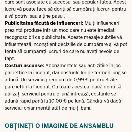
care sunt asociate cu succesul sau popularitatea. Acest
lucru vă poate face să doriți să cumpărați lucruri pentru
a vă potrivi sau a ține pasul.
Publicitatea făcută de influenceri:
Mulți influenceri
prezintă produse într-un mod care nu este imediat
recognoscibil ca publicitate. Aceste mesaje subtile vă
influențează inconștient deciziile de cumpărare și vă pot
tenta să cumpărați lucruri de care nu aveți nevoie de
fapt.
Costuri ascunse:
Abonamentele sau achizițiile în joc
par ieftine la început, dar costurile lor pe termen lung se
adună. Un serviciu premium de 0,99 € pentru 3 zile
pare ieftin la început. Cu toate acestea, dacă doriți să
utilizați serviciul pentru o lună întreagă, costurile se
adună rapid până la 10,00 € pe lună. Gândiți-vă dacă
serviciul chiar merită atât de mulți bani.
OBȚINEȚI O IMAGINE DE ANSAMBLU