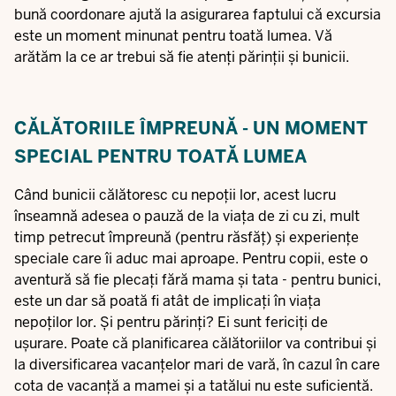
bună coordonare ajută la asigurarea faptului că excursia
este un moment minunat pentru toată lumea. Vă
arătăm la ce ar trebui să fie atenți părinții și bunicii.
CĂLĂTORIILE ÎMPREUNĂ - UN MOMENT
SPECIAL PENTRU TOATĂ LUMEA
Când bunicii călătoresc cu nepoții lor, acest lucru
înseamnă adesea o pauză de la viața de zi cu zi, mult
timp petrecut împreună (pentru răsfăț) și experiențe
speciale care îi aduc mai aproape. Pentru copii, este o
aventură să fie plecați fără mama și tata - pentru bunici,
este un dar să poată fi atât de implicați în viața
nepoților lor. Și pentru părinți? Ei sunt fericiți de
ușurare. Poate că planificarea călătoriilor va contribui și
la diversificarea vacanțelor mari de vară, în cazul în care
cota de vacanță a mamei și a tatălui nu este suficientă.