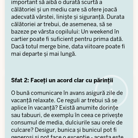
important să aibă o durată scurtă a
călătoriei și un mediu care să ofere joacă
adecvată vârstei, liniște și siguranță. Durata
călătoriei ar trebui, de asemenea, să se
bazeze pe vârsta copilului: Un weekend în
cartier poate fi suficient pentru prima dată.
Dacă totul merge bine, data viitoare poate fi
mai departe și mai lungă.
Sfat 2: Faceți un acord clar cu părinții
O bună comunicare în avans asigură zile de
vacanță relaxate. Ce reguli ar trebui să se
aplice în vacanță? Există anumite dorințe
sau tabuuri, de exemplu în ceea ce privește
consumul de media, dulciurile sau orele de
culcare? Desigur, bunica și bunicul pot fi
generoși și pot face o excepție - acesta este