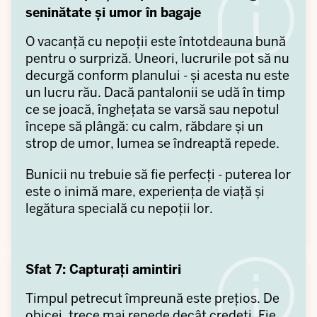
seninătate și umor în bagaje
O vacanță cu nepoții este întotdeauna bună
pentru o surpriză. Uneori, lucrurile pot să nu
decurgă conform planului - și acesta nu este
un lucru rău. Dacă pantalonii se udă în timp
ce se joacă, înghețata se varsă sau nepotul
începe să plângă: cu calm, răbdare și un
strop de umor, lumea se îndreaptă repede.
Bunicii nu trebuie să fie perfecți - puterea lor
este o inimă mare, experiența de viață și
legătura specială cu nepoții lor.
Sfat 7: Capturați amintiri
Timpul petrecut împreună este prețios. De
obicei, trece mai repede decât credeți. Fie