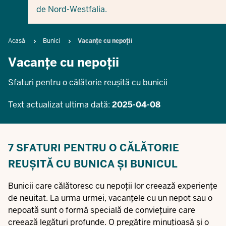
de Nord-Westfalia.
Breadcrumb
Acasă
Bunici
Vacanțe cu nepoții
Vacanțe cu nepoții
Sfaturi pentru o călătorie reușită cu bunicii
Text actualizat ultima dată:
2025-04-08
7 SFATURI PENTRU O CĂLĂTORIE
REUȘITĂ CU BUNICA ȘI BUNICUL
Bunicii care călătoresc cu nepoții lor creează experiențe
de neuitat. La urma urmei, vacanțele cu un nepot sau o
nepoată sunt o formă specială de conviețuire care
creează legături profunde. O pregătire minuțioasă și o