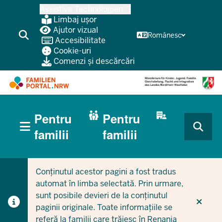
Treci
Assistive Technologien
la
Limbaj ușor
conținutul
Ajutor vizual
Românesc
Accesibilitate
principal
Cookie-uri
Comenzi și descărcări
HAUPTNAVIGATION
Pentru
Pentru
(BÜRGERBEREICH
MOBILE)
CURRENT SECTION PENTRU FAMILII
CURRENT SECTION PENTRU ÎNTREPRINDERI/MUNICIPI
familii
familii
Conținutul acestor pagini a fost tradus
automat în limba selectată. Prin urmare,
sunt posibile devieri de la conținutul
paginii originale. Toate informațiile se
referă la familii care trăiesc în Renania