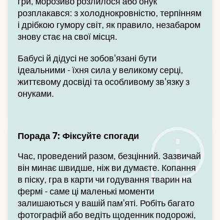
гри, морозиво розлилося або онук
розплакався: з холоднокровністю, терпінням
і дрібкою гумору світ, як правило, незабаром
знову стає на свої місця.
Бабусі й дідусі не зобов'язані бути
ідеальними - їхня сила у великому серці,
життєвому досвіді та особливому зв'язку з
онуками.
Порада 7: Фіксуйте спогади
Час, проведений разом, безцінний. Зазвичай
він минає швидше, ніж ви думаєте. Копання
в піску, гра в карти чи годування тварин на
фермі - саме ці маленькі моменти
залишаються у вашій пам'яті. Робіть багато
фотографій або ведіть щоденник подорожі,