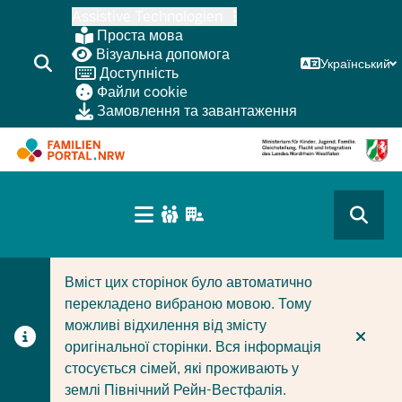
Перейти
Assistive Technologien
до
Проста мова
основного
Візуальна допомога
Український
Доступність
змісту
Файли cookie
Замовлення та завантаження
HAUPTNAVIGATION
(BÜRGERBEREICH
CURRENT SECTION ДЛЯ КОМПАНІЙ/МУНІЦИПАЛІТЕТІ
CURRENT SECTION ДЛЯ СІМЕЙ
MOBILE)
Вміст цих сторінок було автоматично
перекладено вибраною мовою. Тому
можливі відхилення від змісту
оригінальної сторінки. Вся інформація
стосується сімей, які проживають у
землі Північний Рейн-Вестфалія.