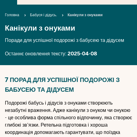
Breadcrumb
Головна
Бабуся і дідусь.
Канікули з онуками
Канікули з онуками
Поради для успішної подорожі з бабусею та дідусем
Останнє оновлення тексту:
2025-04-08
7 ПОРАД ДЛЯ УСПІШНОЇ ПОДОРОЖІ З
БАБУСЕЮ ТА ДІДУСЕМ
Подорожі бабусь і дідусів з онуками створюють
незабутні враження. Адже канікули з онуком чи онукою
- це особлива форма спільного відпочинку, яка створює
глибокі зв'язки. Ретельна підготовка і хороша
координація допомагають гарантувати, що поїздка