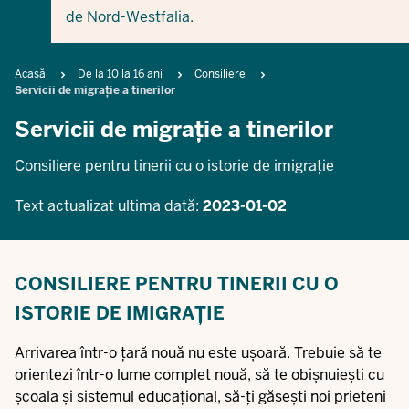
de Nord-Westfalia.
Breadcrumb
Acasă
De la 10 la 16 ani
Consiliere
Servicii de migrație a tinerilor
Servicii de migrație a tinerilor
Consiliere pentru tinerii cu o istorie de imigrație
Text actualizat ultima dată:
2023-01-02
CONSILIERE PENTRU TINERII CU O
ISTORIE DE IMIGRAȚIE
Arrivarea într-o țară nouă nu este ușoară. Trebuie să te
orientezi într-o lume complet nouă, să te obișnuiești cu
școala și sistemul educațional, să-ți găsești noi prieteni