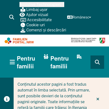
Treci
Assistive Technologien
la
Limbaj ușor
conținutul
Ajutor vizual
Românesc
Accesibilitate
principal
Cookie-uri
Comenzi și descărcări
HAUPTNAVIGATION
Pentru
Pentru
(BÜRGERBEREICH
MOBILE)
CURRENT SECTION PENTRU FAMILII
CURRENT SECTION PENTRU ÎNTREPRINDERI/MUNICIPI
familii
familii
Conținutul acestor pagini a fost tradus
automat în limba selectată. Prin urmare,
sunt posibile devieri de la conținutul
paginii originale. Toate informațiile se
referă la familii care trăiesc în Renania