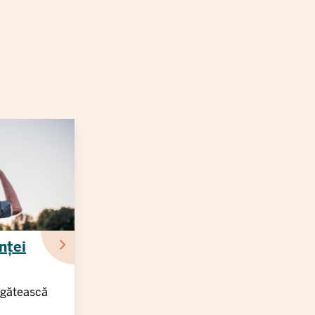
nței
regătească