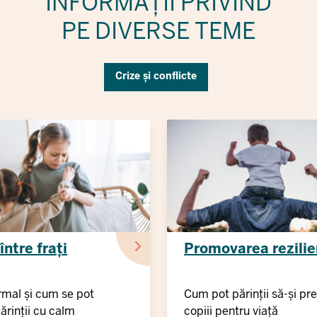
INFORMAȚII PRIVIND
PE DIVERSE TEME
Crize și conflicte
între frați
Promovarea rezilie
rmal și cum se pot
Cum pot părinții să-și p
ărinții cu calm
copiii pentru viață