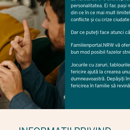
personalitatea. Ei fac pași 
din ce în ce mai mult limite
conflicte și cu crize ciudat
Dar ce puteți face atunci câ
Familienportal.NRW vă oferă 
bun mod posibil fazelor str
Jocurile cu zaruri, tablouri
fericire ajută la crearea un
dumneavoastră. Depășiți împ
fericirea în familie să revină