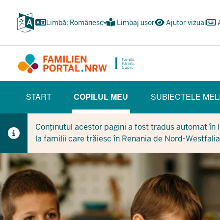
Treci
la
Limbă: Românesc
Limbaj ușor
Ajutor vizual
conținutul
principal
Familii.
Părinți.
Copii.
HAUPTNAVIGATION
START
COPILUL MEU
SUBIECTELE MEL
(BÜRGERBEREICH)
(CURRENT SECTION)
Conținutul acestor pagini a fost tradus automat în li
la familii care trăiesc în Renania de Nord-Westfalia