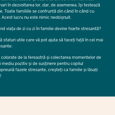
mari în dezvoltarea lor, dar, de asemenea, își testează
le. Toate familiile se confruntă din când în când cu
e. Acest lucru nu este nimic neobișnuit.
nd viața de zi cu zi în familie devine foarte stresantă?
sfaturi utile care vă pot ajuta să faceți față în cel mai
esante:
le colorate de la fereastră și colectarea momentelor de
ui mediu pozitiv și de susținere pentru copilul
reună fazele stresante, creșteți ca familie și lăsați
!