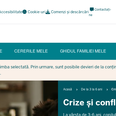
Meta
Contactați-
Accesibilitate
Cookie-uri
Comenzi și descărcări
Navi
ne
Social
E
CERERILE MELE
GHIDUL FAMILIEI MELE
mba selectată. Prin urmare, sunt posibile devieri de la conținu
.
Breadcrumb
Acasă
De la 3 la 6 ani
Cri
Crize și confl
La vârsta de 3-6 ani, copil