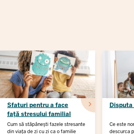
Sfaturi pentru a face
Disputa 
față stresului familial
Cum să stăpânești fazele stresante
Ce este no
din viața de zi cu zi ca o familie
descurca p