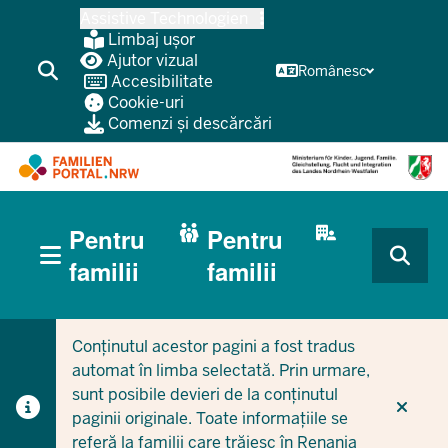
Treci
Assistive Technologien
la
Limbaj ușor
conținutul
Ajutor vizual
Românesc
Accesibilitate
principal
Cookie-uri
Comenzi și descărcări
HAUPTNAVIGATION
Pentru
Pentru
(BÜRGERBEREICH
MOBILE)
CURRENT SECTION PENTRU FAMILII
CURRENT SECTION PENTRU ÎNTREPRINDERI/MUNICIPI
familii
familii
Conținutul acestor pagini a fost tradus
automat în limba selectată. Prin urmare,
sunt posibile devieri de la conținutul
paginii originale. Toate informațiile se
referă la familii care trăiesc în Renania