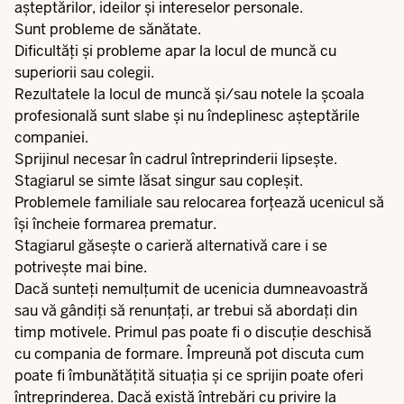
așteptărilor, ideilor și intereselor personale.
Sunt probleme de sănătate.
Dificultăți și probleme apar la locul de muncă cu
superiorii sau colegii.
Rezultatele la locul de muncă și/sau notele la școala
profesională sunt slabe și nu îndeplinesc așteptările
companiei.
Sprijinul necesar în cadrul întreprinderii lipsește.
Stagiarul se simte lăsat singur sau copleșit.
Problemele familiale sau relocarea forțează ucenicul să
își încheie formarea prematur.
Stagiarul găsește o carieră alternativă care i se
potrivește mai bine.
Dacă sunteți nemulțumit de ucenicia dumneavoastră
sau vă gândiți să renunțați, ar trebui să abordați din
timp motivele. Primul pas poate fi o discuție deschisă
cu compania de formare. Împreună pot discuta cum
poate fi îmbunătățită situația și ce sprijin poate oferi
întreprinderea. Dacă există întrebări cu privire la