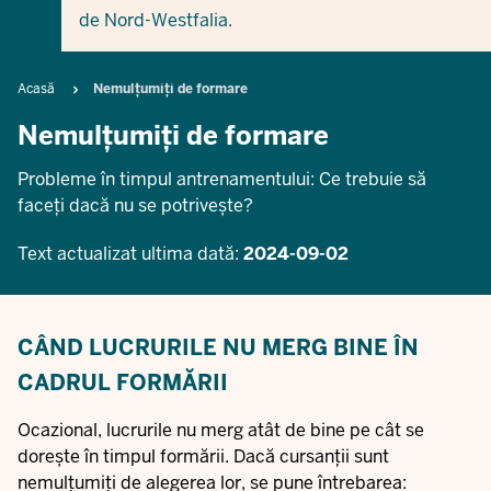
de Nord-Westfalia.
Breadcrumb
Acasă
Nemulțumiți de formare
Nemulțumiți de formare
Probleme în timpul antrenamentului: Ce trebuie să
faceți dacă nu se potrivește?
Text actualizat ultima dată:
2024-09-02
CÂND LUCRURILE NU MERG BINE ÎN
CADRUL FORMĂRII
Ocazional, lucrurile nu merg atât de bine pe cât se
dorește în timpul formării. Dacă cursanții sunt
nemulțumiți de alegerea lor, se pune întrebarea: