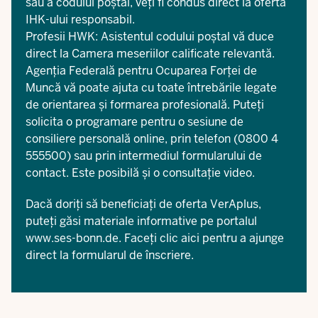
sau a codului poștal
, veți fi condus direct la oferta
IHK-ului responsabil.
Profesii HWK: Asistentul
codului poștal
vă duce
direct la Camera meseriilor calificate relevantă.
Agenția Federală pentru Ocuparea Forței de
Muncă
vă poate ajuta cu toate întrebările legate
de orientarea și formarea profesională. Puteți
solicita o programare pentru o sesiune de
consiliere personală
online
, prin telefon (0800 4
555500) sau prin intermediul
formularului de
contact
. Este posibilă și o consultație video.
Dacă doriți să beneficiați de oferta VerAplus,
puteți găsi materiale informative pe portalul
www.ses-bonn.de
. Faceți clic aici pentru a ajunge
direct la
formularul de înscriere
.