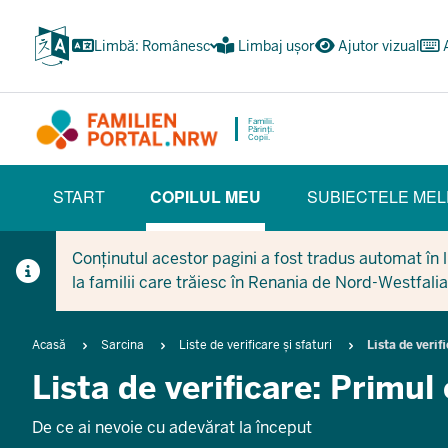
Treci
la
Limbă: Românesc
Limbaj ușor
Ajutor vizual
conținutul
principal
Familii.
Părinți.
Copii.
HAUPTNAVIGATION
START
COPILUL MEU
SUBIECTELE MEL
(BÜRGERBEREICH)
(CURRENT SECTION)
Conținutul acestor pagini a fost tradus automat în li
la familii care trăiesc în Renania de Nord-Westfalia
Breadcrumb
Acasă
Sarcina
Liste de verificare și sfaturi
Lista de veri
Lista de verificare: Primu
De ce ai nevoie cu adevărat la început