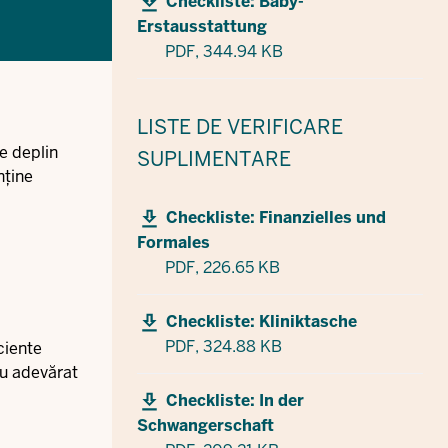
Checkliste: Baby-
Erstausstattung
PDF,
344.94 KB
LISTE DE VERIFICARE
e deplin
SUPLIMENTARE
nține
Checkliste: Finanzielles und
Formales
PDF,
226.65 KB
Checkliste: Kliniktasche
PDF,
324.88 KB
ciente
cu adevărat
Checkliste: In der
Schwangerschaft