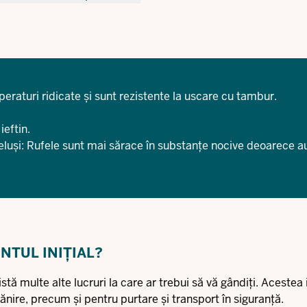
peraturi ridicate și sunt rezistente la uscare cu tambur.
ieftin.
luși: Rufele sunt mai sărace în substanțe nocive deoarece au
NTUL INIȚIAL?
tă multe alte lucruri la care ar trebui să vă gândiți. Acestea
rănire, precum și pentru purtare și transport în siguranță.