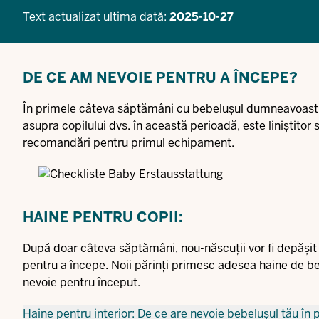
Text actualizat ultima dată:
2025-10-27
DE CE AM NEVOIE PENTRU A ÎNCEPE?
În primele câteva săptămâni cu bebelușul dumneavoastră,
asupra copilului dvs. în această perioadă, este liniștito
recomandări pentru primul echipament.
HAINE PENTRU COPII:
După doar câteva săptămâni, nou-născuții vor fi depășit 
pentru a începe. Noii părinți primesc adesea haine de b
nevoie pentru început.
Haine pentru interior: De ce are nevoie bebelușul tău î