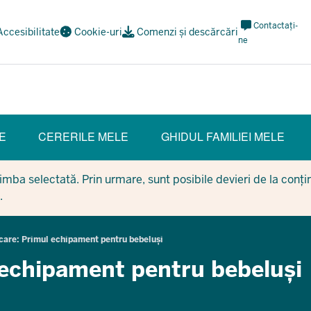
Meta
Contactați-
Accesibilitate
Cookie-uri
Comenzi și descărcări
Navi
ne
Social
E
CERERILE MELE
GHIDUL FAMILIEI MELE
mba selectată. Prin urmare, sunt posibile devieri de la conținu
.
ficare: Primul echipament pentru bebeluși
l echipament pentru bebeluși