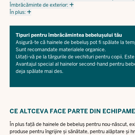
Îmbrăcăminte de exterior:
În plus:
Tipuri pentru îmbrăcămintea bebelușului tău
Asigură-te că hainele de bebeluș pot fi spălate la tem
Sunt recomandate materialele organice.
Uitați-vă pe la târgurile de vechituri pentru copii. Este 
Avantajul special al hainelor second-hand pentru bebe
deja spălate mai des.
CE ALTCEVA FACE PARTE DIN ECHIPAME
În plus față de hainele de bebeluș pentru nou-născut, exis
produse pentru îngrijire și sănătate, pentru alăptare și h