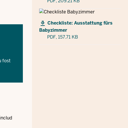
PDF,
209.21 KB
Checkliste: Ausstattung fürs
Babyzimmer
PDF,
157.71 KB
 fost
 includ