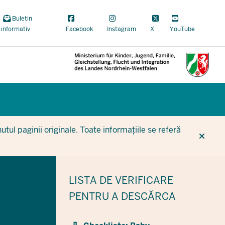
Buletin
informativ
Facebook
Instagram
X
YouTube
CUR
CUR
BE
tul paginii originale. Toate informațiile se referă
LISTA DE VERIFICARE
PENTRU A DESCĂRCA