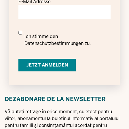
E-Mail Adresse
Datenschutzrechtliche
Ich stimme den
Einwilligung
Datenschutzbestimmungen
zu.
zur
Verarbeitung
personenbezogener
Daten
DEZABONARE DE LA NEWSLETTER
Vă puteți retrage în orice moment, cu efect pentru
viitor, abonamentul la buletinul informativ al portalului
pentru familii și consimțământul acordat pentru