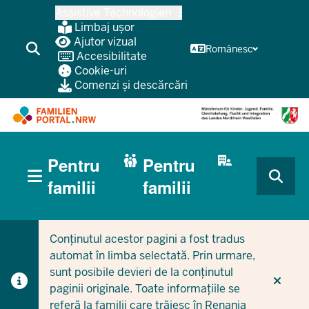
Treci
Assistive Technologien
la
Limbaj ușor
conținutul
Ajutor vizual
Românesc
Accesibilitate
principal
Cookie-uri
Comenzi și descărcări
HAUPTNAVIGATION
Pentru
Pentru
(BÜRGERBEREICH
MOBILE)
CURRENT SECTION PENTRU FAMILII
CURRENT SECTION PENTRU ÎNTREPRINDERI/MUNICIPI
familii
familii
Conținutul acestor pagini a fost tradus
automat în limba selectată. Prin urmare,
sunt posibile devieri de la conținutul
paginii originale. Toate informațiile se
referă la familii care trăiesc în Renania