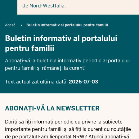
de Nord-Westfalia.
Breadcrumb
Acasă
Buletin informativ al portalului pentru familii
Buletin informativ al portalului
pentru familii
Abonați-vă la buletinul informativ periodic al portalului
pentru familii și rămâneți la curent!
Text actualizat ultima dată:
2026-07-03
ABONAȚI-VĂ LA NEWSLETTER
Doriți să fiți informați periodic cu privire la subiecte
importante pentru familii și să fiți la curent cu noutățile
de pe portalul Familienportal.NRW? Atunci abonați-vă