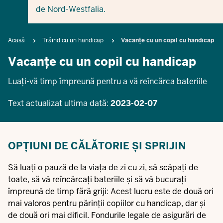
de Nord-Westfalia.
Breadcrumb
Acasă
Trăind cu un handicap
Vacanțe cu un copil cu handicap
Vacanțe cu un copil cu handicap
Luați-vă timp împreună pentru a vă reîncărca bateriile
Text actualizat ultima dată:
2023-02-07
OPȚIUNI DE CĂLĂTORIE ȘI SPRIJIN
Să luați o pauză de la viața de zi cu zi, să scăpați de
toate, să vă reîncărcați bateriile și să vă bucurați
împreună de timp fără griji: Acest lucru este de două ori
mai valoros pentru părinții copiilor cu handicap, dar și
de două ori mai dificil. Fondurile legale de asigurări de