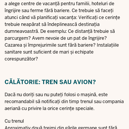
a alege centre de vacanță pentru familii, hoteluri de
îngrijire sau ferme fără bariere. Ce trebuie să faceți
atunci când vă planificați vacanța: Verificați ce cerințe
trebuie neapărat să îndeplinească destinația
dumneavoastră. De exemplu: Ce distanță trebuie să
parcurgem? Avem nevoie de un pat de îngrijire?
Cazarea și împrejurimile sunt fără bariere? Instalațiile
sanitare sunt suficient de mari și echipate
corespunzător?
CĂLĂTORIE: TREN SAU AVION?
Dacă nu doriți sau nu puteți folosi o mașină, este
recomandabil să notificați din timp trenul sau compania
aeriană cu privire la orice cerințe speciale.
Cu trenul
Aproximativ două treimi din gările germane sunt fără