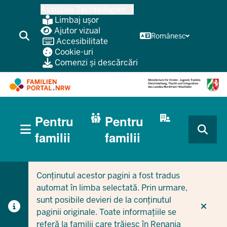
Treci
Assistive Technologien
la
Limbaj ușor
conținutul
Ajutor vizual
Românesc
Accesibilitate
principal
Cookie-uri
Comenzi și descărcări
HAUPTNAVIGATION
Pentru
Pentru
(BÜRGERBEREICH
MOBILE)
CURRENT SECTION PENTRU FAMILII
CURRENT SECTION PENTRU ÎNTREPRINDERI/MUNICIPI
familii
familii
Conținutul acestor pagini a fost tradus
automat în limba selectată. Prin urmare,
sunt posibile devieri de la conținutul
paginii originale. Toate informațiile se
referă la familii care trăiesc în Renania