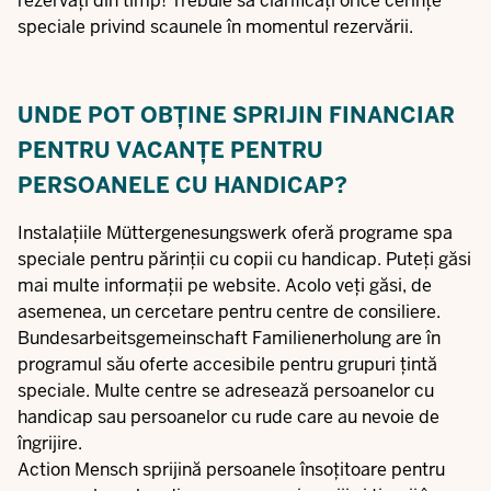
rezervați din timp! Trebuie să clarificați orice cerințe
speciale privind scaunele în momentul rezervării.
UNDE POT OBȚINE SPRIJIN FINANCIAR
PENTRU VACANȚE PENTRU
PERSOANELE CU HANDICAP?
Instalațiile Müttergenesungswerk oferă programe spa
speciale pentru părinții cu copii cu handicap. Puteți găsi
mai multe informații pe
website
. Acolo veți găsi, de
asemenea, un
cercetare pentru centre de consiliere
.
Bundesarbeitsgemeinschaft Familienerholung
are în
programul său oferte accesibile pentru grupuri țintă
speciale. Multe centre se adresează persoanelor cu
handicap sau persoanelor cu rude care au nevoie de
îngrijire.
Action Mensch sprijină persoanele însoțitoare pentru