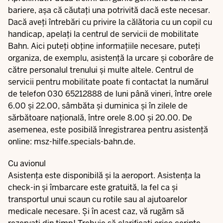
bariere, așa că căutați una potrivită dacă este necesar.
Dacă aveți întrebări cu privire la călătoria cu un copil cu
handicap, apelați la centrul de servicii de mobilitate
Bahn. Aici puteți obține informațiile necesare, puteți
organiza, de exemplu, asistență la urcare și coborâre de
către personalul trenului și multe altele. Centrul de
servicii pentru mobilitate poate fi contactat la numărul
de telefon 030 65212888 de luni până vineri, între orele
6.00 și 22.00, sâmbăta și duminica și în zilele de
sărbătoare națională, între orele 8.00 și 20.00. De
asemenea, este posibilă înregistrarea pentru asistență
online:
msz-hilfe.specials-bahn.de
.
Cu avionul
Asistența este disponibilă și la aeroport. Asistența la
check-in și îmbarcare este gratuită, la fel ca și
transportul unui scaun cu rotile sau al ajutoarelor
medicale necesare. Și în acest caz, vă rugăm să