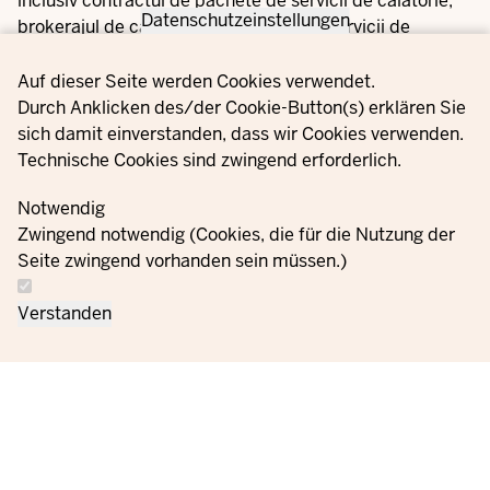
inclusiv contractul de pachete de servicii de călătorie,
Datenschutzeinstellungen
brokerajul de călătorii și brokerajul de servicii de
călătorie asociate.
Privacy settings
Auf dieser Seite werden Cookies verwendet.
Durch Anklicken des/der Cookie-Button(s) erklären Sie
Broschüre: Pauschalreiserecht
sich damit einverstanden, dass wir Cookies verwenden.
PDF,
1.97 MB
Technische Cookies sind zwingend erforderlich.
Această broșură vă informează cu privire la cele mai
Notwendig
importante drepturi pe care le aveți atunci când
Zwingend notwendig (Cookies, die für die Nutzung der
călătoriți.
Seite zwingend vorhanden sein müssen.)
Broschüre: Reisezeit - Ihre Rechte
Verstanden
PDF,
3.02 MB