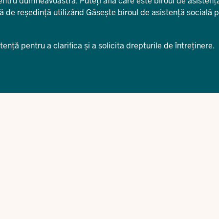
pentru dumneavoastră. Puteți afla care este biroul de asistenț
ă de reședință utilizând
Găsește biroul de asistență socială 
stență
pentru a clarifica și a solicita drepturile de întreținere.