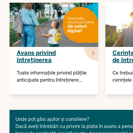
Avans privind
Cerinț
întreținerea
de într
Toate informațiile privind plățile
Ce trebui
anticipate pentru întreținere
cerințele 
dintr-o singură privire
Unde pot găsi ajutor și consiliere?
Dacă aveți întrebări cu privire la plata în avans a pens