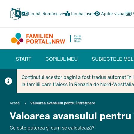
Treci
la
Limbă: Românesc
Limbaj ușor
Ajutor vizual
conținutul
principal
Familii.
Părinți.
Copii.
HAUPTNAVIGATION
START
COPILUL MEU
SUBIECTELE MEL
(BÜRGERBEREICH)
Conținutul acestor pagini a fost tradus automat în li
la familii care trăiesc în Renania de Nord-Westfalia
Breadcrumb
Acasă
Valoarea avansului pentru întreținere
Valoarea avansului pentru 
Ce este puterea și cum se calculează?