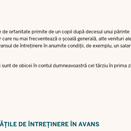
iile de orfanitate primite de un copil după decesul unui părinte
r care nu mai frecventează o școală generală, alte venituri al
vansul de întreținere în anumite condiții, de exemplu, un salar
i sunt de obicei în contul dumneavoastră cel târziu în prima z
ĂȚILE DE ÎNTREȚINERE ÎN AVANS