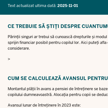
Text actualizat ultima dată:
2025-11-01
CE TREBUIE SĂ ȘTIȚI DESPRE CUANTUM
Părinții singuri ar trebui să cunoască drepturile și modul
sprijin financiar posibil pentru copilul lor. Aici puteți af
considerare.
>
CUM SE CALCULEAZĂ AVANSUL PENTRU
Montantul plății în avans a pensiei de întreținere se ba
copilului dumneavoastră. Alocația pentru copii se deduce
Avansul lunar de întreținere în 2023 este: