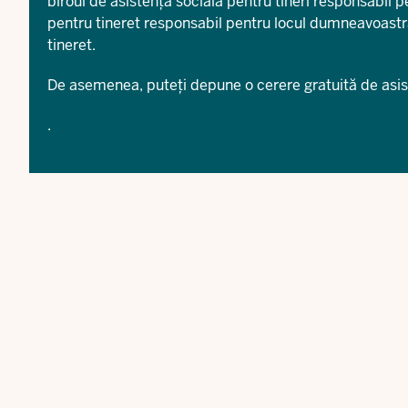
biroul de asistență socială pentru tineri responsabil 
pentru tineret responsabil pentru locul dumneavoastr
tineret
.
De asemenea, puteți depune o cerere gratuită de
asi
.