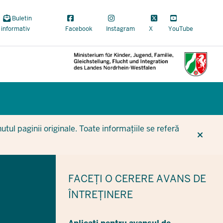
Buletin
informativ
Facebook
Instagram
X
YouTube
CUR
CUR
BE
tul paginii originale. Toate informațiile se referă
FACEȚI O CERERE
AVANS DE
ÎNTREȚINERE