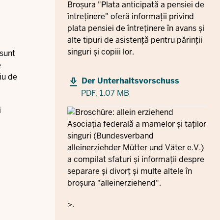
Broșura "Plata anticipată a pensiei de
întreținere" oferă informații privind
plata pensiei de întreținere în avans și
alte tipuri de asistență pentru părinții
singuri și copiii lor.
 sunt
e
iu de
Der Unterhaltsvorschuss
PDF,
1.07 MB
i
Asociația federală a mamelor și taților
singuri (Bundesverband
alleinerziehder Mütter und Väter e.V.)
a compilat sfaturi și informații despre
separare și divorț și multe altele în
broșura "alleinerziehend".
>.