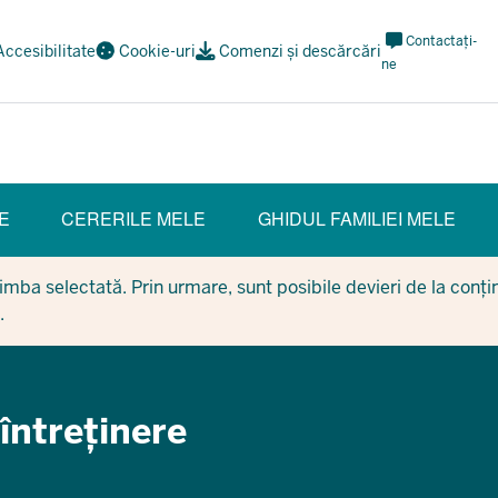
Meta
Contactați-
Accesibilitate
Cookie-uri
Comenzi și descărcări
Navi
ne
Social
E
CERERILE MELE
GHIDUL FAMILIEI MELE
mba selectată. Prin urmare, sunt posibile devieri de la conținu
.
întreținere