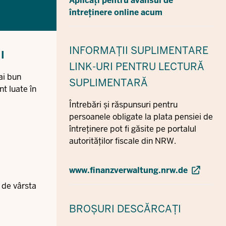
Aplicați pentru avansul de
întreținere online acum
INFORMAȚII SUPLIMENTARE
I
LINK-URI PENTRU LECTURĂ
ai bun
SUPLIMENTARĂ
nt luate în
Întrebări și răspunsuri pentru
persoanele obligate la plata pensiei de
întreținere pot fi găsite pe portalul
autorităților fiscale din NRW.
www.finanzverwaltung.nrw.de
 de vârsta
BROȘURI
DESCĂRCAȚI