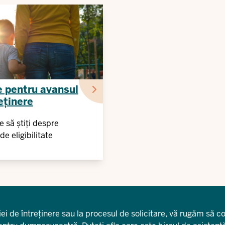
e pentru avansul
eținere
e să știți despre
de eligibilitate
iei de întreținere sau la procesul de solicitare, vă rugăm să c