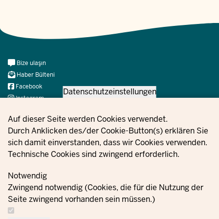
Meta
Bize ulaşın
Navi
Haber Bülteni
Social
Facebook
Datenschutzeinstellungen
Instagram
X
Privacy settings
Auf dieser Seite werden Cookies verwendet.
YouTube
Durch Anklicken des/der Cookie-Button(s) erklären Sie
sich damit einverstanden, dass wir Cookies verwenden.
Technische Cookies sind zwingend erforderlich.
© 2021 - 2026 Ministerium für Kinder, Jugend, Familie,
Gleichstellung, Flucht und Integration des Landes Nordrhein-
Notwendig
Westfalen
Zwingend notwendig (Cookies, die für die Nutzung der
Seite zwingend vorhanden sein müssen.)
Bize
Veri koruma
Çerez