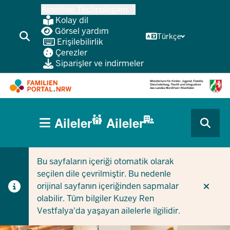
Ana
Assistive Technologien
içeriğe
Kolay dil
atla
Görsel yardım
Türkçe
Erişilebilirlik
Çerezler
Siparişler ve indirmeler
HAUPTNAVIGATION
Aileler
Aileler
(BÜRGERBEREICH
CURRENT SECTION AILELER IÇIN
CURRENT SECTION ŞIRKETLER/BELEDIYELER IÇIN
MOBILE)
Bu sayfaların içeriği otomatik olarak
seçilen dile çevrilmiştir. Bu nedenle
orijinal sayfanın içeriğinden sapmalar
olabilir. Tüm bilgiler Kuzey Ren
Vestfalya'da yaşayan ailelerle ilgilidir.