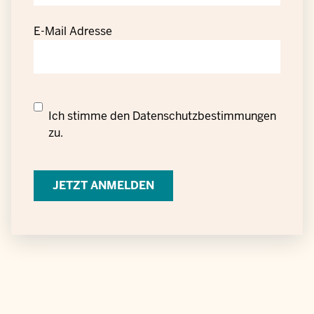
E-Mail Adresse
Datenschutzrechtliche
Ich stimme den
Datenschutzbestimmungen
Einwilligung
zu.
zur
Verarbeitung
personenbezogener
Daten