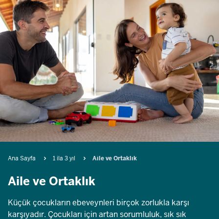
Breadcrumb
Ana Sayfa
1 ila 3 yıl
Aile ve Ortaklık
Aile ve Ortaklık
Küçük çocukların ebeveynleri birçok zorlukla karşı
karşıyadır. Çocukları için artan sorumluluk, sık sık