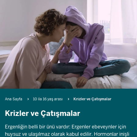
Breadcrumb
Ana Sayfa
10 ila 16 yaş arası
Krizler ve Çatışmalar
Krizler ve Çatışmalar
Ergenliğin belli bir ünü vardır: Ergenler ebeveynler için
huysuz ve ulaşılmaz olarak kabul edilir. Hormonlar inişli