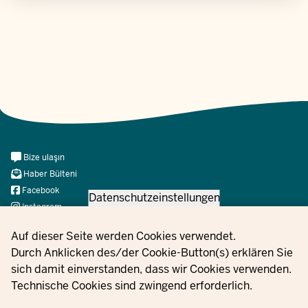
Meta
Bize ulaşın
Navi
Haber Bülteni
Social
Facebook
Datenschutzeinstellungen
Instagram
X
Privacy settings
Auf dieser Seite werden Cookies verwendet.
YouTube
Durch Anklicken des/der Cookie-Button(s) erklären Sie
sich damit einverstanden, dass wir Cookies verwenden.
Technische Cookies sind zwingend erforderlich.
© 2021 - 2026 Ministerium für Kinder, Jugend, Familie,