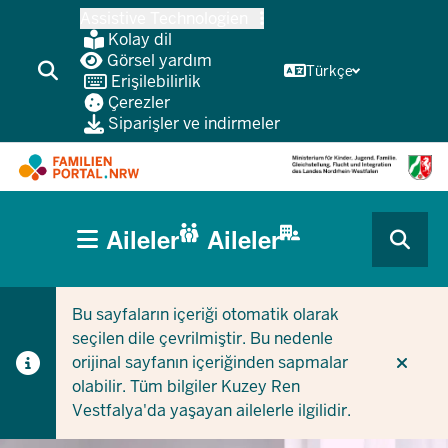
Ana
Assistive Technologien
içeriğe
Kolay dil
atla
Görsel yardım
Türkçe
Erişilebilirlik
Çerezler
Siparişler ve indirmeler
HAUPTNAVIGATION
Aileler
Aileler
(BÜRGERBEREICH
CURRENT SECTION AILELER IÇIN
CURRENT SECTION ŞIRKETLER/BELEDIYELER IÇIN
MOBILE)
Bu sayfaların içeriği otomatik olarak
seçilen dile çevrilmiştir. Bu nedenle
orijinal sayfanın içeriğinden sapmalar
olabilir. Tüm bilgiler Kuzey Ren
Vestfalya'da yaşayan ailelerle ilgilidir.