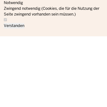
Gleichstellung, Flucht und Integration des Landes Nordrhein-
Notwendig
Westfalen
Zwingend notwendig (Cookies, die für die Nutzung der
Seite zwingend vorhanden sein müssen.)
Bize
Veri koruma
Çerez
Siparişler
Künye
Verstanden
ulaşın
bilgileri
ayarları