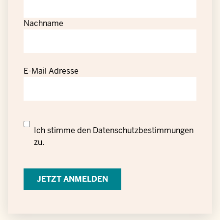
Nachname
E-Mail Adresse
Datenschutzrechtliche
Ich stimme den
Datenschutzbestimmungen
Einwilligung
zu.
zur
Verarbeitung
personenbezogener
Daten