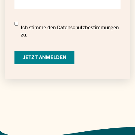
Datenschutzrechtliche
Ich stimme den
Datenschutzbestimmungen
Einwilligung
zu.
zur
Verarbeitung
personenbezogener
Daten