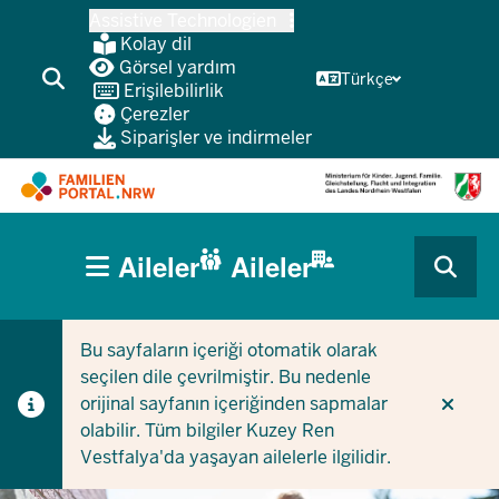
Ana
Assistive Technologien
içeriğe
Kolay dil
atla
Görsel yardım
Türkçe
Erişilebilirlik
Çerezler
Siparişler ve indirmeler
HAUPTNAVIGATION
Aileler
Aileler
(BÜRGERBEREICH
CURRENT SECTION AILELER IÇIN
CURRENT SECTION ŞIRKETLER/BELEDIYELER IÇIN
MOBILE)
Bu sayfaların içeriği otomatik olarak
seçilen dile çevrilmiştir. Bu nedenle
orijinal sayfanın içeriğinden sapmalar
olabilir. Tüm bilgiler Kuzey Ren
Vestfalya'da yaşayan ailelerle ilgilidir.