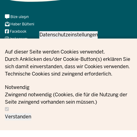
Meta
Bize ulaşın
Navi
Haber Bülteni
Social
Facebook
Datenschutzeinstellungen
Instagram
X
Privacy settings
Auf dieser Seite werden Cookies verwendet.
YouTube
Durch Anklicken des/der Cookie-Button(s) erklären Sie
sich damit einverstanden, dass wir Cookies verwenden.
Technische Cookies sind zwingend erforderlich.
© 2021 - 2026 Ministerium für Kinder, Jugend, Familie,
Gleichstellung, Flucht und Integration des Landes Nordrhein-
Notwendig
Westfalen
Zwingend notwendig (Cookies, die für die Nutzung der
Seite zwingend vorhanden sein müssen.)
Bize
Veri koruma
Çerez
Siparişler
Künye
Verstanden
ulaşın
bilgileri
ayarları