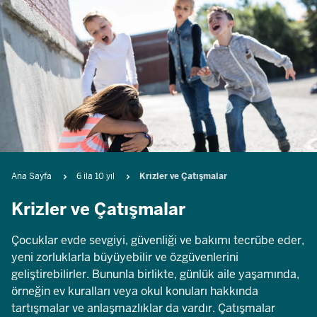
Breadcrumb
Ana Sayfa
6 ila 10 yıl
Krizler ve Çatışmalar
Krizler ve Çatışmalar
Çocuklar evde sevgiyi, güvenliği ve bakımı tecrübe eder,
yeni zorluklarla büyüyebilir ve özgüvenlerini
geliştirebilirler. Bununla birlikte, günlük aile yaşamında,
örneğin ev kuralları veya okul konuları hakkında
tartışmalar ve anlaşmazlıklar da vardır. Çatışmalar