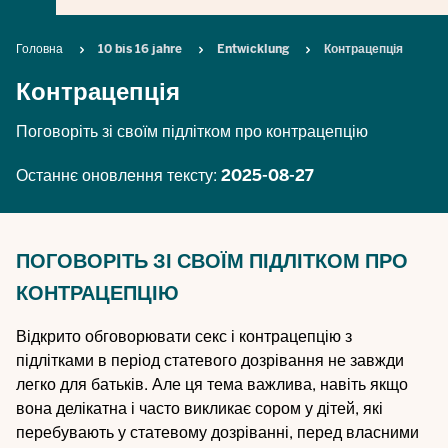
Breadcrumb
Головна
10 bis 16 jahre
Entwicklung
Контрацепція
Контрацепція
Поговоріть зі своїм підлітком про контрацепцію
Останнє оновлення тексту:
2025-08-27
ПОГОВОРІТЬ ЗІ СВОЇМ ПІДЛІТКОМ ПРО
КОНТРАЦЕПЦІЮ
Відкрито обговорювати секс і контрацепцію з
підлітками в період статевого дозрівання не завжди
легко для батьків. Але ця тема важлива, навіть якщо
вона делікатна і часто викликає сором у дітей, які
перебувають у статевому дозріванні, перед власними