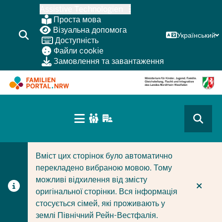
Перейти
Assistive Technologien
до
Проста мова
основного
Візуальна допомога
Український
Доступність
змісту
Файли cookie
Замовлення та завантаження
HAUPTNAVIGATION
(BÜRGERBEREICH
CURRENT SECTION ДЛЯ КОМПАНІЙ/МУНІЦИПАЛІТЕТІ
CURRENT SECTION ДЛЯ СІМЕЙ
MOBILE)
Вміст цих сторінок було автоматично
перекладено вибраною мовою. Тому
можливі відхилення від змісту
оригінальної сторінки. Вся інформація
стосується сімей, які проживають у
землі Північний Рейн-Вестфалія.