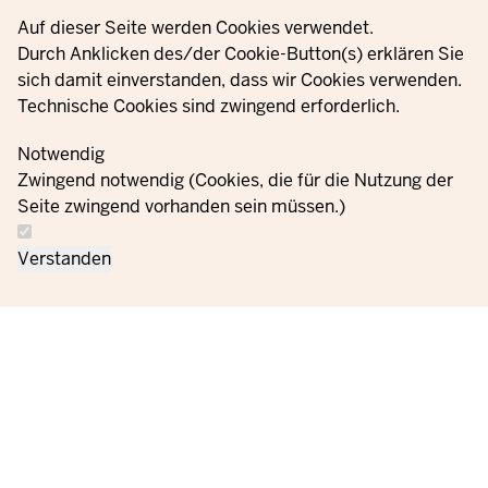
© 2021 - 2026 Ministerium für Kinder, Jugend, Familie,
Privacy settings
Auf dieser Seite werden Cookies verwendet.
Gleichstellung, Flucht und Integration des Landes Nordrhein-
Durch Anklicken des/der Cookie-Button(s) erklären Sie
Westfalen
sich damit einverstanden, dass wir Cookies verwenden.
Technische Cookies sind zwingend erforderlich.
Інформація
Зв'яжіться
Налаштуван
Notwendig
Накази
Відбиток
про захист
з нами
файлів cooki
Zwingend notwendig (Cookies, die für die Nutzung der
даних
Seite zwingend vorhanden sein müssen.)
Verstanden