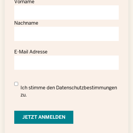
Vorname
Nachname
E-Mail Adresse
Datenschutzrechtliche
Ich stimme den
Datenschutzbestimmungen
Einwilligung
zu.
zur
Verarbeitung
personenbezogener
Daten