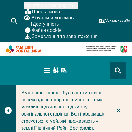
Перейти
Assistive Technologien
до
Проста мова
основного
Візуальна допомога
Український
Доступність
змісту
Файли cookie
Замовлення та завантаження
HAUPTNAVIGATION
(BÜRGERBEREICH
CURRENT SECTION ДЛЯ КОМПАНІЙ/МУНІЦИПАЛІТЕТІ
CURRENT SECTION ДЛЯ СІМЕЙ
MOBILE)
Вміст цих сторінок було автоматично
перекладено вибраною мовою. Тому
можливі відхилення від змісту
оригінальної сторінки. Вся інформація
стосується сімей, які проживають у
землі Північний Рейн-Вестфалія.