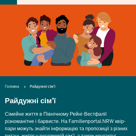
Breadcrumb
Головна
Райдужні сім'ї
Райдужні сім'ї
Сімейне життя в Північному Рейні-Вестфалії
різноманітне і барвисте. На Familienportal.NRW квір-
пари можуть знайти інформацію та пропозиції з різних
питань життя у веселковій сім'ї, а також контактні