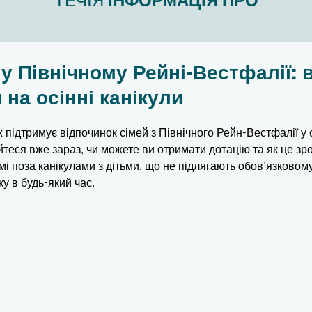
ТЕЧІЯ
ІНФОРМАЦІЯ ПРО
у Північному Рейні-Вестфалії:
 на осінні канікули
ж підтримує відпочинок сімей з Північного Рейн-Вестфалії у
теся вже зараз, чи можете ви отримати дотацію та як це зроб
мі поза канікулами з дітьми, що не підлягають обов’язковом
у в будь-який час.