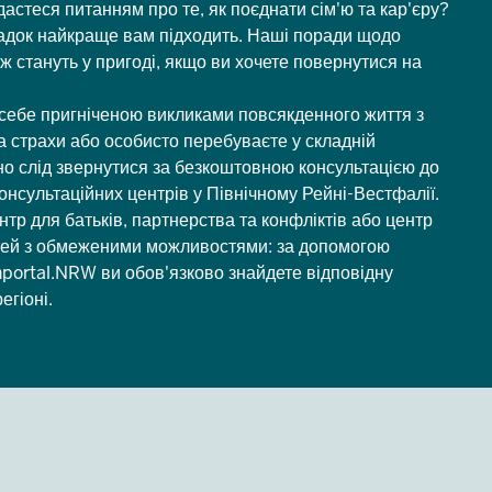
астеся питанням про те, як поєднати сім'ю та кар'єру?
садок найкраще вам підходить. Наші поради щодо
 стануть у пригоді, якщо ви хочете повернутися на
е себе пригніченою викликами повсякденного життя з
а страхи або особисто перебуваєте у складній
но слід звернутися за безкоштовною консультацією до
консультаційних центрів у Північному Рейні-Вестфалії.
нтр для батьків, партнерства та конфліктів або центр
ітей з обмеженими можливостями: за допомогою
nportal.NRW ви обов'язково знайдете відповідну
егіоні.