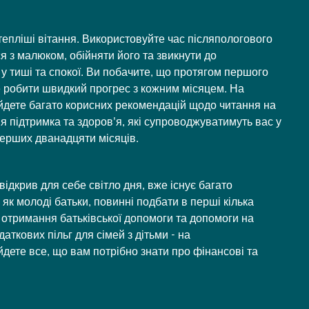
тепліші вітання. Використовуйте час післяпологового
я з малюком, обійняти його та звикнути до
у тиші та спокої. Ви побачите, що протягом першого
 робити швидкий прогрес з кожним місяцем. На
йдете багато корисних рекомендацій щодо читання на
ня підтримка та здоров'я, які супроводжуватимуть вас у
ерших дванадцяти місяців.
ідкрив для себе світло дня, вже існує багато
 як молоді батьки, повинні подбати в перші кілька
а отримання батьківської допомоги та допомоги на
аткових пільг для сімей з дітьми - на
дете все, що вам потрібно знати про фінансові та