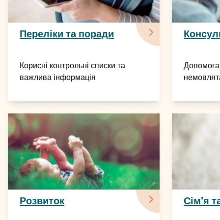
Переліки та поради
Консул
Корисні контрольні списки та
Допомога 
важлива інформація
немовлят
Розвиток
Сім'я т