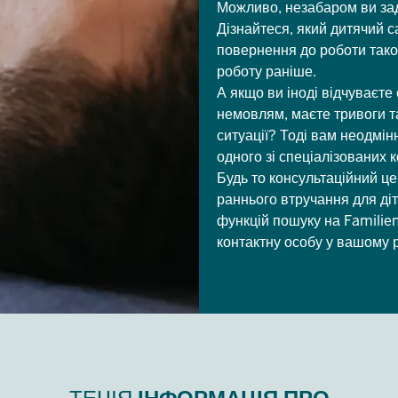
Можливо, незабаром ви зад
Дізнайтеся, який дитячий 
повернення до роботи також
роботу раніше.
А якщо ви іноді відчуваєт
немовлям, маєте тривоги т
ситуації? Тоді вам неодмін
одного зі спеціалізованих 
Будь то консультаційний це
раннього втручання для д
функцій пошуку на Familie
контактну особу у вашому р