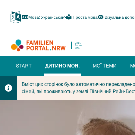
Перейти
до
Мова: Український
Проста мова
Візуальна доп
основного
змісту
Сім'ї.
Батьки.
Діти.
HAUPTNAVIGATION
START
ДИТИНО МОЯ.
МОЇ ТЕМИ
М
(BÜRGERBEREICH)
(CURRENT SECTION)
Вміст цих сторінок було автоматично перекладено
сімей, які проживають у землі Північний Рейн-Вес