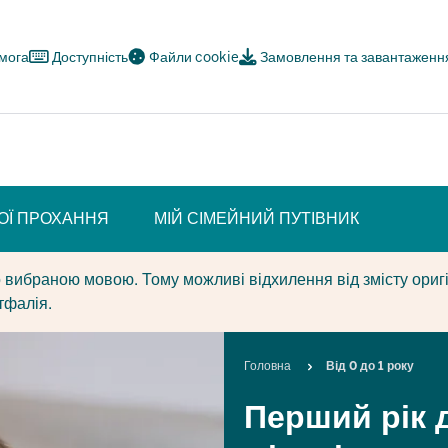
омога
Доступність
Файли cookie
Замовлення та завантаженн
ОЇ ПРОХАННЯ
МІЙ СІМЕЙНИЙ ПУТІВНИК
 вибраною мовою. Тому можливі відхилення від змісту оригі
тфалія.
Breadcrumb
Головна
Від 0 до 1 року
Перший рік 