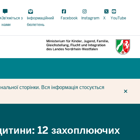
Meta
Navi
я
Зв'яжіться з
Інформаційний
Facebook
Instagram
X
YouTube
Social
нами
бюлетень
CUR
CUR
BE
нальної сторінки. Вся інформація стосується
дитини: 12 захоплюючих