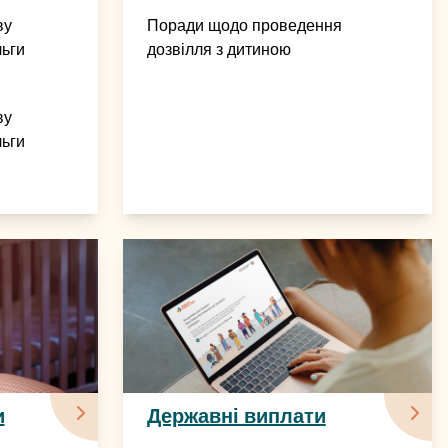
ву
Поради щодо проведення
льги
дозвілля з дитиною
ву
льги
и
Державні виплати