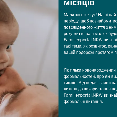
місяців
Малятко вже тут! Наші най
періоду, щоб познайомитис
повсякденного життя з ним 
року життя ваш малюк буде
Familienportal.NRW ви зна
такі теми, як розвиток, ран
вашій подорожі протягом п
Як тільки новонароджений в
формальностей, про які ви,
тижнів. Від подачі заяви н
дитину до використання под
Familienportal.NRW ви знай
формальні питання.