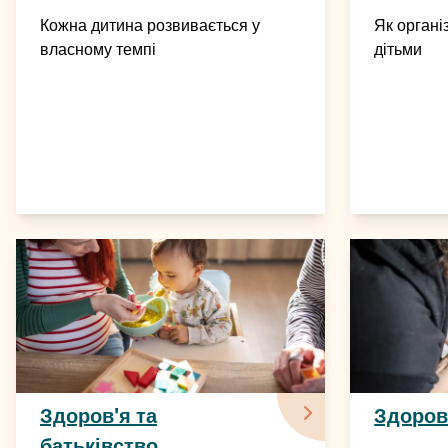
Кожна дитина розвивається у
Як органі
власному темпі
дітьми
Здоров'я та
Здоров
батьківство