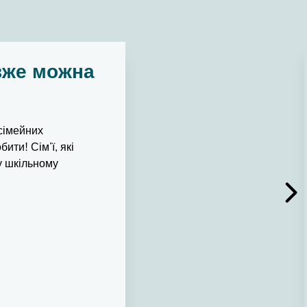
 вже можна
 сімейних
ити! Сім’ї, які
у шкільному