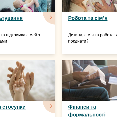
ьтування
Робота та сім’я
та підтримка сімей з
Дитина, сім’я та робота: 
ами
поєднати?
а стосунки
Фінанси та
формальності