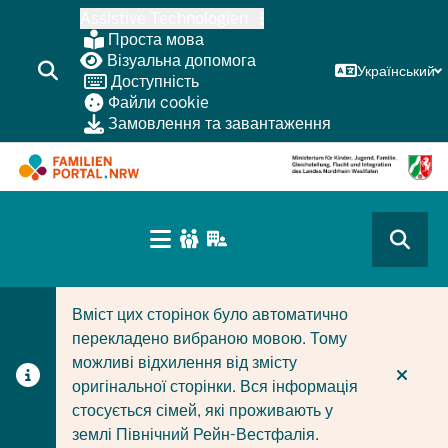
Перейти
Assistive Technologien
до
Проста мова
основного
Візуальна допомога
Український
Доступність
змісту
Файли cookie
Замовлення та завантаження
HAUPTNAVIGATION
(BÜRGERBEREICH
CURRENT SECTION ДЛЯ КОМПАНІЙ/МУНІЦИПАЛІТЕТІ
CURRENT SECTION ДЛЯ СІМЕЙ
MOBILE)
Вміст цих сторінок було автоматично
перекладено вибраною мовою. Тому
можливі відхилення від змісту
оригінальної сторінки. Вся інформація
стосується сімей, які проживають у
землі Північний Рейн-Вестфалія.