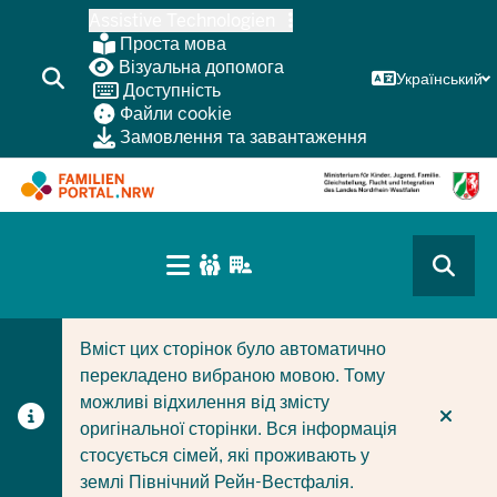
Перейти
Assistive Technologien
до
Проста мова
основного
Візуальна допомога
Український
Доступність
змісту
Файли cookie
Замовлення та завантаження
HAUPTNAVIGATION
(BÜRGERBEREICH
CURRENT SECTION ДЛЯ КОМПАНІЙ/МУНІЦИПАЛІТЕТІ
CURRENT SECTION ДЛЯ СІМЕЙ
MOBILE)
Вміст цих сторінок було автоматично
перекладено вибраною мовою. Тому
можливі відхилення від змісту
оригінальної сторінки. Вся інформація
стосується сімей, які проживають у
землі Північний Рейн-Вестфалія.