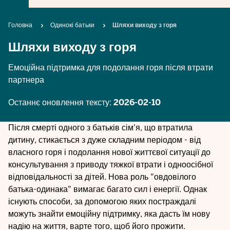
Breadcrumb
Головна
Одинокі батьки
Шляхи виходу з горя
Шляхи виходу з горя
Емоційна підтримка для подолання горя після втрати
партнера
Останнє оновлення тексту:
2026-02-10
Після смерті одного з батьків сім'я, що втратила
дитину, стикається з дуже складним періодом - від
власного горя і подолання нової життєвої ситуації до
консультування з приводу тяжкої втрати і одноосібної
відповідальності за дітей. Нова роль "овдовілого
батька-одинака" вимагає багато сил і енергії. Однак
існують способи, за допомогою яких постраждалі
можуть знайти емоційну підтримку, яка дасть їм нову
надію на життя, варте того, щоб його прожити.