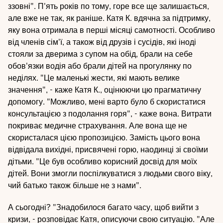
ззовні". П'ять років по тому, горе все ще залишається,
але вже не так, як раніше. Катя К. вдячна за підтримку,
яку вона отримала в перші місяці самотності. Особливо
від членів сім'ї, а також від друзів і сусідів, які іноді
стояли за дверима з супом на обід, брали на себе
обов'язки водія або брали дітей на прогулянку по
неділях. "Це маленькі жести, які мають велике
значення", - каже Катя К., оцінюючи цю прагматичну
допомогу. "Можливо, мені варто було б скористатися
консультацією з подолання горя", - каже вона. Витрати
покриває медичне страхування. Але вона ще не
скористалася цією пропозицією. Замість цього вона
відвідала вихідні, присвячені горю, наодинці зі своїми
дітьми. "Це був особливо корисний досвід для моїх
дітей. Вони змогли поспілкуватися з людьми свого віку,
чий батько також більше не з нами".
А сьогодні? "Знадобилося багато часу, щоб вийти з
кризи, - розповідає Катя, описуючи свою ситуацію. "Але