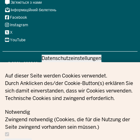
Meta
Зв'яжіться з нами
Navi
Інформаційний бюлетень
Social
Facebook
Instagram
X
YouTube
Datenschutzeinstellungen
© 2021 - 2026 Ministerium für Kinder, Jugend, Familie,
Gleichstellung, Flucht und Integration des Landes Nordrhein-
Privacy settings
Auf dieser Seite werden Cookies verwendet.
Westfalen
Durch Anklicken des/der Cookie-Button(s) erklären Sie
sich damit einverstanden, dass wir Cookies verwenden.
Technische Cookies sind zwingend erforderlich.
Інформація
Зв'яжіться
Налаштуван
Накази
Відбиток
про захист
з нами
файлів cooki
Notwendig
даних
Zwingend notwendig (Cookies, die für die Nutzung der
Seite zwingend vorhanden sein müssen.)