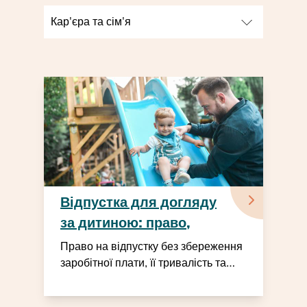
Відпустка для догляду
за дитиною: право,
тривалість та
Право на відпустку без збереження
оформлення
заробітної плати, її тривалість та
оформлення