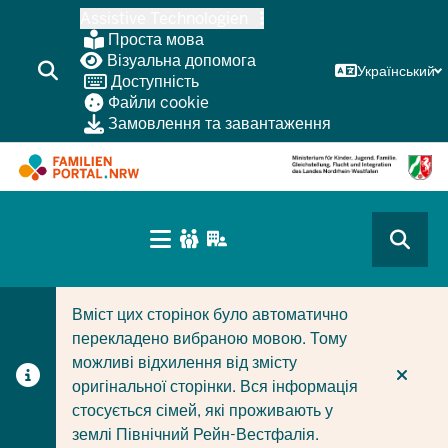
Перейти
Assistive Technologien
до
Проста мова
основного
Візуальна допомога
Український
Доступність
змісту
Файли cookie
Замовлення та завантаження
HAUPTNAVIGATION
(BÜRGERBEREICH
CURRENT SECTION ДЛЯ КОМПАНІЙ/МУНІЦИПАЛІТЕТІ
CURRENT SECTION ДЛЯ СІМЕЙ
MOBILE)
Вміст цих сторінок було автоматично
перекладено вибраною мовою. Тому
можливі відхилення від змісту
оригінальної сторінки. Вся інформація
стосується сімей, які проживають у
землі Північний Рейн-Вестфалія.