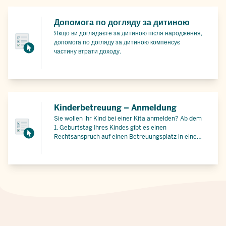
Допомога по догляду за дитиною
Якщо ви доглядаєте за дитиною після народження,
допомога по догляду за дитиною компенсує
частину втрати доходу.
Kinderbetreuung – Anmeldung
Sie wollen ihr Kind bei einer Kita anmelden? Ab dem
1. Geburtstag Ihres Kindes gibt es einen
Rechtsanspruch auf einen Betreuungsplatz in einer
Kindertageseinrichtung (Kita) oder bei einer
Kindertagespflegeperson. Informieren Sie sich
möglichst früh bei Ihrem Jugendamt vor Ort, der
Kindertageseinrichtung oder
Kindertagespflegeperson Ihrer Wahl, ob es freie
Betreuungsplätze gibt.