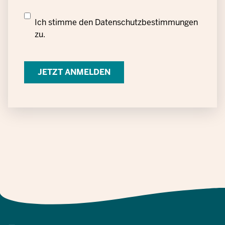
Datenschutzrechtliche
Ich stimme den
Datenschutzbestimmungen
Einwilligung
zu.
zur
Verarbeitung
personenbezogener
Daten