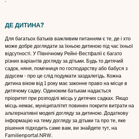
.
ДЕ ДИТИНА?
Для багатьох батьків важливим питанням є те, де і хто
може добре доглядати за їхньою дитиною під час їхньої
відсутності. У Північному Рейні-Вестфалії є багато
різних варіантів догляду за дітьми. Будь то дитячий
садок, няня, помічниця по господарству або бабуся з
дідусем - про це слід подумати заздалегідь. Кожна
дитина віком від 1 року має законне право на місце в
дитячому садку. Одиноким батькам надається
пріоритет при розподілі місць у дитячих садках. Якщо
місць немає, муніципалітет повинен покрити витрати на
альтернативні моделі догляду за дитиною. Додаткову
інформацію на тему
догляду за дітьми
та про те, яке
рішення підходить саме вам, ви знайдете тут, на
Familienportal.NRW.