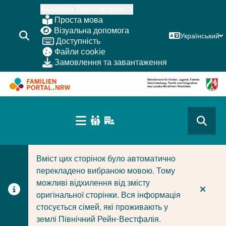
Перейти
Assistive Technologien
до
Проста мова
основного
Візуальна допомога
Український
Доступність
змісту
Файли cookie
Замовлення та завантаження
HAUPTNAVIGATION
(BÜRGERBEREICH
CURRENT SECTION ДЛЯ КОМПАНІЙ/МУНІЦИПАЛІТЕТІ
CURRENT SECTION ДЛЯ СІМЕЙ
MOBILE)
Вміст цих сторінок було автоматично
перекладено вибраною мовою. Тому
можливі відхилення від змісту
оригінальної сторінки. Вся інформація
стосується сімей, які проживають у
землі Північний Рейн-Вестфалія.