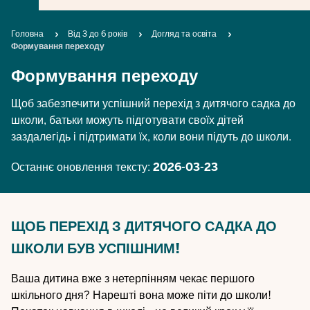
Breadcrumb
Головна
Від 3 до 6 років
Догляд та освіта
Формування переходу
Формування переходу
Щоб забезпечити успішний перехід з дитячого садка до
школи, батьки можуть підготувати своїх дітей
заздалегідь і підтримати їх, коли вони підуть до школи.
Останнє оновлення тексту:
2026-03-23
ЩОБ ПЕРЕХІД З ДИТЯЧОГО САДКА ДО
ШКОЛИ БУВ УСПІШНИМ!
Ваша дитина вже з нетерпінням чекає першого
шкільного дня? Нарешті вона може піти до школи!