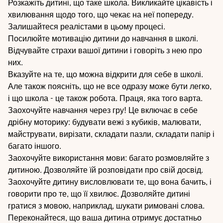
Розкажіть дитині, що таке школа. Викликайте цікавість і
хвилювання щодо того, що чекає на неї попереду.
Залишайтеся реалістами в цьому процесі.
Посилюйте мотивацію дитини до навчання в школі.
Відчувайте страхи вашої дитини і говоріть з нею про
них.
Вказуйте на те, що можна відкрити для себе в школі.
Але також поясніть, що не все одразу може бути легко,
і що школа - це також робота. Праця, яка того варта.
Заохочуйте навчання через гру! Це включає в себе
дрібну моторику: будувати вежі з кубиків, малювати,
майструвати, вирізати, складати пазли, складати папір і
багато іншого.
Заохочуйте використання мови: багато розмовляйте з
дитиною. Дозволяйте їй розповідати про свій досвід.
Заохочуйте дитину висловлювати те, що вона бачить, і
говорити про те, що її хвилює. Дозволяйте дитині
гратися з мовою, наприклад, шукати римовані слова.
Переконайтеся, що ваша дитина отримує достатньо