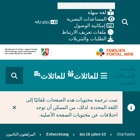
Skip
Assistive Technologien
to
لغة سهلة
main
المساعدات البصرية
Arabic
إمكانية الوصول
content
ملفات تعريف الارتباط
الطلبات والتنزيلات
بالنسبة
HAUPTNAVIGATION
للعائلات
للعائلات
للشركات/
(BÜRGERBEREICH
البلديات
MOBILE)
CURRENT SECTION للعائلات
تمت ترجمة محتويات هذه الصفحات تلقائيًا إلى
اللغة المحددة. لذلك، من الممكن أن توجد
اختلافات عن محتويات الصفحة الأصلية.
Breadcrumb
Startseite
10 bis 16 jahre
Entwicklung
المراهقون النائمون