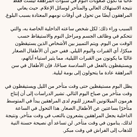
غالبًا ما تكون صعوبات النوم في سنوات المراهقة ليست فقط
نتيجة الاستهلاك العالي والمتأخر لوسائل الإعلام. حيث يعاني
المراهقون أيضًا من تحول في أوقات نومهم المعتادة بسبب البلوغ.
السبب وراء ذلك: لكل شخص ساعته الداخلية الخاصة به، والتي
تتحكم في وظائف الجسم ومراحل النوم والاستيقاظ حسب
الوقت من اليوم. ويتم التمييز بين الأشخاص الذين يستيقظون
مبكرًا، أي القبرات والبوم الليلي. ففي حين أن الأطفال الصغار
غالبًا ما يكونون من القبرات الليلية، مما يثير استياء آبائهم،
ويستيقظون بالفعل في السادسة صباحًا، فإن الأطفال في سن
المراهقة عادة ما يتحولون إلى بومة ليلية.
يظل البوم مستيقظين حتى وقت متأخر من الليل ويستيقظون في
وقت متأخر من صباح اليوم التالي. تشير الدراسات إلى أن إنتاج
هرمون الميلاتونين المعزز للنوم لدى المراهقين يبدأ في المتوسط
متأخرًا بساعتين عن الأطفال الصغار. هذا التحول في الساعة
الداخلية يجعل المراهقين يشعرون بالتعب في وقت متأخر. ونتيجة
لذلك، ينامون في وقت متأخر. لن تساعد أي نصيحة حسنة النية
للذهاب إلى الفراش في وقت مبكر.