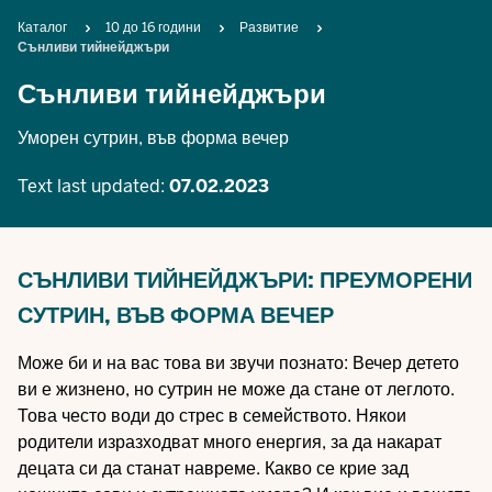
Breadcrumb
Каталог
10 до 16 години
Развитие
Сънливи тийнейджъри
Сънливи тийнейджъри
Уморен сутрин, във форма вечер
Text last updated:
07.02.2023
СЪНЛИВИ ТИЙНЕЙДЖЪРИ: ПРЕУМОРЕНИ
СУТРИН, ВЪВ ФОРМА ВЕЧЕР
Може би и на вас това ви звучи познато: Вечер детето
ви е жизнено, но сутрин не може да стане от леглото.
Това често води до стрес в семейството. Някои
родители изразходват много енергия, за да накарат
децата си да станат навреме. Какво се крие зад