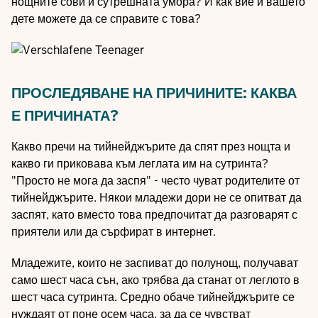
нощните сови и сутрешната умора? И как вие и вашето
дете можете да се справите с това?
ПРОСЛЕДЯВАНЕ НА ПРИЧИНИТЕ: КАКВА
Е ПРИЧИНАТА?
Какво пречи на тийнейджърите да спят през нощта и
какво ги приковава към леглата им на сутринта?
"Просто не мога да заспя" - често чуват родителите от
тийнейджърите. Някои младежи дори не се опитват да
заспят, като вместо това предпочитат да разговарят с
приятели или да сърфират в интернет.
Младежите, които не заспиват до полунощ, получават
само шест часа сън, ако трябва да станат от леглото в
шест часа сутринта. Средно обаче тийнейджърите се
нуждаят от поне осем часа, за да се чувстват