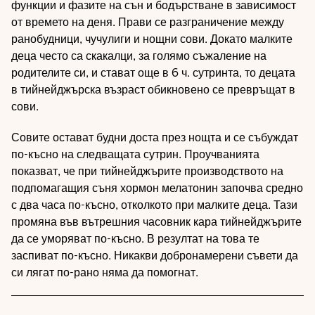
функции и фазите на сън и бодърстване в зависимост
от времето на деня. Прави се разграничение между
ранобудници, чучулиги и нощни сови. Докато малките
деца често са скакалци, за голямо съжаление на
родителите си, и стават още в 6 ч. сутринта, то децата
в тийнейджърска възраст обикновено се превръщат в
сови.
Совите остават будни доста през нощта и се събуждат
по-късно на следващата сутрин. Проучванията
показват, че при тийнейджърите производството на
подпомагащия съня хормон мелатонин започва средно
с два часа по-късно, отколкото при малките деца. Тази
промяна във вътрешния часовник кара тийнейджърите
да се уморяват по-късно. В резултат на това те
заспиват по-късно. Никакви добронамерени съвети да
си лягат по-рано няма да помогнат.