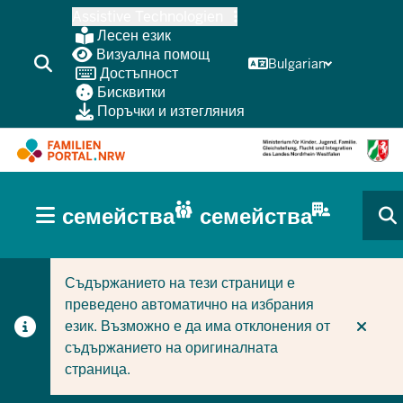
Skip
Assistive Technologien
to
Лесен език
main
Визуална помощ
Bulgarian
Достъпност
content
Бисквитки
Поръчки и изтегляния
HAUPTNAVIGATION
семейства
семейства
(BÜRGERBEREICH
CURRENT SECTION ЗА СЕМЕЙСТВА
CURRENT SECTION ЗА ФИРМИ/ОБЩИНИ
MOBILE)
Съдържанието на тези страници е
преведено автоматично на избрания
език. Възможно е да има отклонения от
съдържанието на оригиналната
страница.