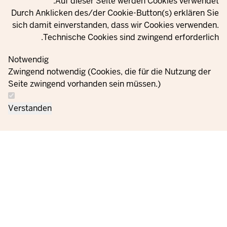
Privacy setting
Auf dieser Seite werden Cookies verwendet.
يوتيوب
Durch Anklicken des/der Cookie-Button(s) erklären Sie
sich damit einverstanden, dass wir Cookies verwenden.
Technische Cookies sind zwingend erforderlich.
© 2021 - 2026 Ministerium für Kinder, Jugend, Familie,
Gleichstellung, Flucht und Integration des Landes Nordrhein-
Notwendig
Westfalen
Zwingend notwendig (Cookies, die für die Nutzung der
Seite zwingend vorhanden sein müssen.)
اتصل
معلومات حماية
إعدادات ملفات تعريف
الطلبات
بصمة
Verstanden
بنا
البيانات
الارتباط