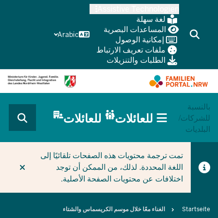
Skip
Assistive Technologien
to
لغة سهلة
main
المساعدات البصرية
Arabic
إمكانية الوصول
content
ملفات تعريف الارتباط
الطلبات والتنزيلات
بالنسبة
HAUPTNAVIGATION
للعائلات
للعائلات
للشركات/
(BÜRGERBEREICH
البلديات
MOBILE)
CURRENT SECTION للعائلات
تمت ترجمة محتويات هذه الصفحات تلقائيًا إلى
اللغة المحددة. لذلك، من الممكن أن توجد
اختلافات عن محتويات الصفحة الأصلية.
Breadcrumb
Startseite
الغناء معًا خلال موسم الكريسماس والشتاء