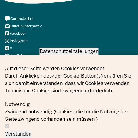
Meta
Contactați-ne
Navi
Buletin informativ
Social
Facebook
Instagram
X
Datenschutzeinstellungen
YouTube
Privacy settings
Auf dieser Seite werden Cookies verwendet.
Durch Anklicken des/der Cookie-Button(s) erklären Sie
© 2021 - 2026 Ministerium für Kinder, Jugend, Familie,
sich damit einverstanden, dass wir Cookies verwenden.
Gleichstellung, Flucht und Integration des Landes Nordrhein-
Technische Cookies sind zwingend erforderlich.
Westfalen
Notwendig
Zwingend notwendig (Cookies, die für die Nutzung der
Informații
Setări
Seite zwingend vorhanden sein müssen.)
Contactați-
privind
Ordine
Imprint
cookie-
ne
protecția
uri
Verstanden
datelor