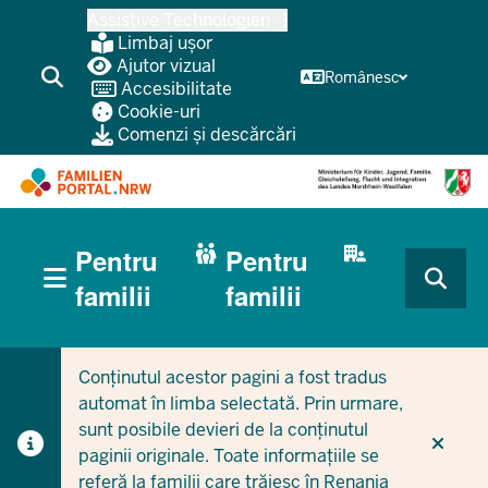
Treci
Assistive Technologien
la
Limbaj ușor
conținutul
Ajutor vizual
Românesc
Accesibilitate
principal
Cookie-uri
Comenzi și descărcări
HAUPTNAVIGATION
Pentru
Pentru
(BÜRGERBEREICH
MOBILE)
CURRENT SECTION PENTRU FAMILII
CURRENT SECTION PENTRU ÎNTREPRINDERI/MUNICIPI
familii
familii
Conținutul acestor pagini a fost tradus
automat în limba selectată. Prin urmare,
sunt posibile devieri de la conținutul
paginii originale. Toate informațiile se
referă la familii care trăiesc în Renania