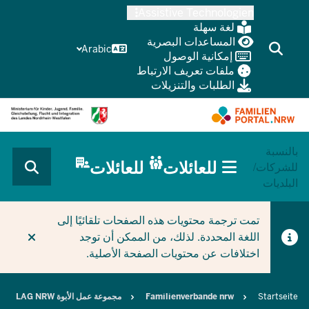
Skip
Assistive Technologien
to
لغة سهلة
main
المساعدات البصرية
Arabic
إمكانية الوصول
content
ملفات تعريف الارتباط
الطلبات والتنزيلات
بالنسبة
HAUPTNAVIGATION
للعائلات
للعائلات
للشركات/
(BÜRGERBEREICH
البلديات
MOBILE)
CURRENT SECTION للعائلات
تمت ترجمة محتويات هذه الصفحات تلقائيًا إلى
اللغة المحددة. لذلك، من الممكن أن توجد
اختلافات عن محتويات الصفحة الأصلية.
Breadcrumb
Startseite
Familienverbande nrw
مجموعة عمل الأبوة LAG NRW