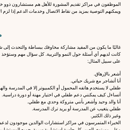
الموظفون في مراكز تقديم المشورة للأهل هم مستشارون ذوو خبرة
ويمكنهم التوصية بمزيد من نقاط الاتصال وخدمات الدعم إذا لزم ال
م
غالبًا ما يكون من المفيد مشاركة مخاوفك ببساطة والتحدث إلى شخص
كانت لديهم أي أسئلة حول النمو والتربية. كل سؤال مهم وستؤخذ 
على سبيل المثال:
أشعر بالإرهاق.
أنا أتشاجر مع شريك حياتي.
طفلي لا يستخدم هاتفه المحمول أو الكمبيوتر إلا في المدرسة والهو
أتساءل كيف يمكنني دعم طفلي في اختيار مهنة أو دورة دراسية.
أنا والد وحيد وأشعر بأنني متروكة وحدي مع طفلي.
طفلي يتغيب عن المدرسة أو يريد ترك المدرسة.
وغير ذلك الكثير.
الخبراء المتمرسون في مراكز استشارات الوالدين موجودون لدعمك
وعلى مستوى العين. كل جلسة استشارية سرية. جميع المستشارين 