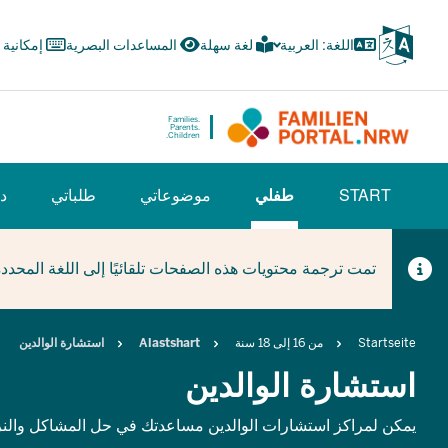
Skip
to
اللغة: العربية
لغة سهلة
المساعدات البصرية
إمكانية
main
content
Families.
Parents.
Children.
HAUPTNAVIGATION
START
طفلي
موضوعاتي
طلباتي
دل
(BÜRGERBEREICH)
(CURRENT SECTION)
تمت ترجمة محتويات هذه الصفحات تلقائيًا إلى اللغة المحدد
Breadcrumb
Startseite
من 16 إلى 18 سنة
Alastshart
استشارة الوالدين
استشارة الوالدين
يمكن لمراكز استشارات الوالدين مساعدتك في حل المشاكل والن