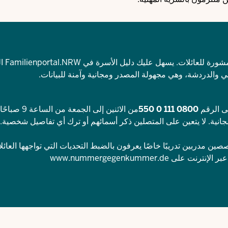
مشورة للعائلات. يسهل عليك
دليل الأسرة في Familienportal.NRW
ال
ني والدردشة، وهي مجهولة المصدر ومجانية وآمنة للبيانات.
0800 111 0 550
خميس حتى الساعة 7 مساءً. المكالمة مجانية. لا يتعين على المتصلين ذكر أسمائهم أو ترك أي تفاصيل شخص
ن مدربين تدريبًا خاصًا يعرفون بالضبط التحديات التي تواجهها العائلا
بر الإنترنت على
www.nummergegenkummer.de