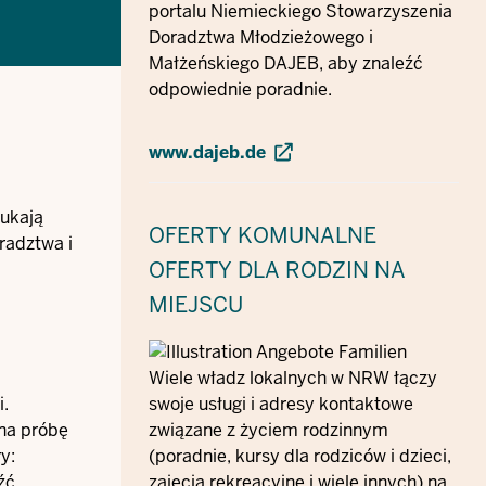
portalu Niemieckiego Stowarzyszenia
Doradztwa Młodzieżowego i
Małżeńskiego DAJEB, aby znaleźć
odpowiednie poradnie.
www.dajeb.de
zukają
OFERTY KOMUNALNE
radztwa i
OFERTY DLA RODZIN NA
MIEJSCU
Wiele władz lokalnych w NRW łączy
i.
swoje usługi i adresy kontaktowe
 na próbę
związane z życiem rodzinnym
y:
(poradnie, kursy dla rodziców i dzieci,
źć
zajęcia rekreacyjne i wiele innych) na