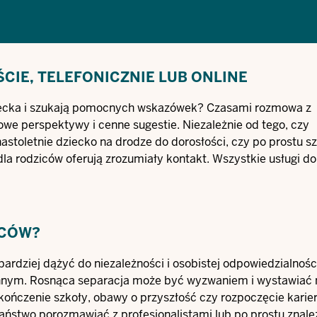
CIE, TELEFONICZNIE LUB ONLINE
ziecka i szukają pomocnych wskazówek? Czasami rozmowa z
e perspektywy i cenne sugestie. Niezależnie od tego, czy
nastoletnie dziecko na drodze do dorosłości, czy po prostu s
a rodziców oferują zrozumiały kontakt. Wszystkie usługi do
ICÓW?
ardziej dążyć do niezależności i osobistej odpowiedzialnośc
dzinnym. Rosnąca separacja może być wyzwaniem i wystawiać
ukończenie szkoły, obawy o przyszłość czy rozpoczęcie karier
ństwo porozmawiać z profesjonalistami lub po prostu znale