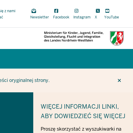
się z nami
ać
Newsletter
Facebook
Instagram
X
YouTube
CUR
CUR
BE
ci oryginalnej strony.
WIĘCEJ INFORMACJI
LINKI,
ABY DOWIEDZIEĆ SIĘ WIĘCEJ
Proszę skorzystać z wyszukiwarki na