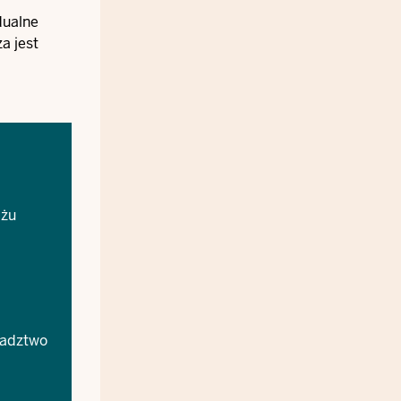
dualne
a jest
iżu
radztwo