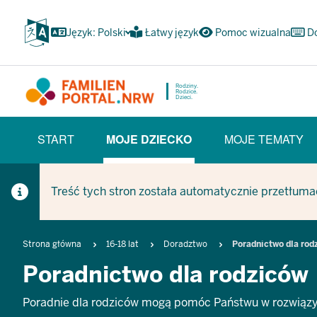
Przejdź
do
Język: Polski
Łatwy język
Pomoc wizualna
D
głównej
treści
Rodziny.
Rodzice.
Dzieci.
HAUPTNAVIGATION
START
MOJE DZIECKO
MOJE TEMATY
(BÜRGERBEREICH)
(CURRENT SECTION)
Treść tych stron została automatycznie przetłuma
Breadcrumb
Strona główna
16-18 lat
Doradztwo
Poradnictwo dla rod
Poradnictwo dla rodziców
Poradnie dla rodziców mogą pomóc Państwu w rozwiązy