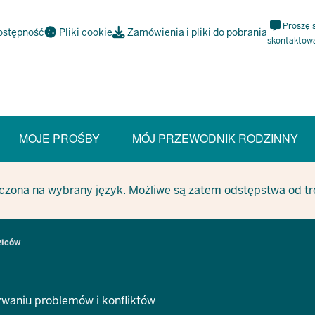
Meta
Proszę 
ostępność
Pliki cookie
Zamówienia i pliki do pobrania
Navi
skontaktow
Social
MOJE PROŚBY
MÓJ PRZEWODNIK RODZINNY
czona na wybrany język. Możliwe są zatem odstępstwa od treś
ziców
waniu problemów i konfliktów