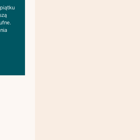
piątku
szą
ufne.
ania