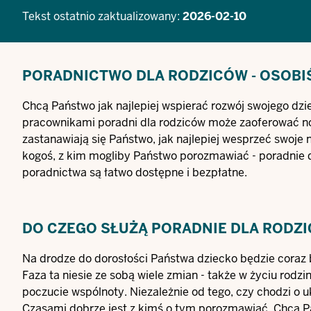
Tekst ostatnio zaktualizowany:
2026-02-10
PORADNICTWO DLA RODZICÓW - OSOBIŚ
Chcą Państwo jak najlepiej wspierać rozwój swojego d
pracownikami poradni dla rodziców może zaoferować now
zastanawiają się Państwo, jak najlepiej wesprzeć swoje 
kogoś, z kim mogliby Państwo porozmawiać - poradnie dl
poradnictwa są łatwo dostępne i bezpłatne.
DO CZEGO SŁUŻĄ PORADNIE DLA RODZ
Na drodze do dorosłości Państwa dziecko będzie coraz b
Faza ta niesie ze sobą wiele zmian - także w życiu ro
poczucie wspólnoty. Niezależnie od tego, czy chodzi o 
Czasami dobrze jest z kimś o tym porozmawiać. Chcą Pa