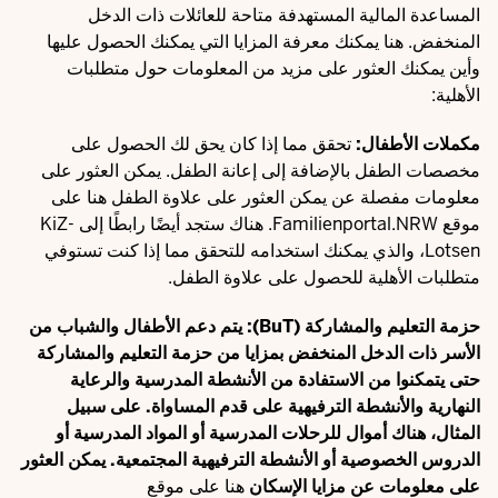
المساعدة المالية المستهدفة متاحة للعائلات ذات الدخل
المنخفض. هنا يمكنك معرفة المزايا التي يمكنك الحصول عليها
وأين يمكنك العثور على مزيد من المعلومات حول متطلبات
الأهلية:
مكملات الأطفال:
تحقق مما إذا كان يحق لك الحصول على
مخصصات الطفل بالإضافة إلى إعانة الطفل. يمكن العثور على
معلومات مفصلة عن
يمكن العثور على علاوة الطفل هنا على
موقع Familienportal.NRW. هناك ستجد أيضًا رابطًا إلى KiZ-
Lotsen، والذي يمكنك استخدامه للتحقق مما إذا كنت تستوفي
متطلبات الأهلية للحصول على علاوة الطفل.
حزمة التعليم والمشاركة (BuT):
يتم دعم الأطفال والشباب من
الأسر ذات الدخل المنخفض بمزايا من حزمة التعليم والمشاركة
حتى يتمكنوا من الاستفادة من الأنشطة المدرسية والرعاية
النهارية والأنشطة الترفيهية على قدم المساواة. على سبيل
المثال، هناك أموال للرحلات المدرسية أو المواد المدرسية أو
الدروس الخصوصية أو الأنشطة الترفيهية المجتمعية. يمكن العثور
على معلومات عن
مزايا الإسكان
هنا على موقع