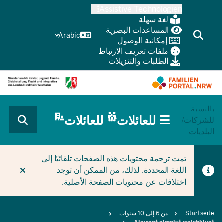
Skip
Assistive Technologien
to
لغة سهلة
main
المساعدات البصرية
Arabic
إمكانية الوصول
content
ملفات تعريف الارتباط
الطلبات والتنزيلات
بالنسبة
HAUPTNAVIGATION
للعائلات
للعائلات
للشركات/
(BÜRGERBEREICH
البلديات
MOBILE)
CURRENT SECTION للعائلات
تمت ترجمة محتويات هذه الصفحات تلقائيًا إلى
اللغة المحددة. لذلك، من الممكن أن توجد
اختلافات عن محتويات الصفحة الأصلية.
Breadcrumb
Startseite
من 6 إلى 10 سنوات