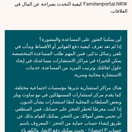
Familienportal.NRW كيفية التحدث بصراحة عن المال في
العلاقات.
أين يمكننا العثور على المساعدة والمشورة؟
إذا لم تعد تعرف كيفية دفع الفواتير أو الأقساط وبدأت في
تلقي رسائل تذكير، فمن المهم طلب المساعدة المتخصصة.
يمكن للخبراء في مراكز الاستشارات مساعدتك في إيجاد
حلول لعائلتك وترتيب المزيد من المساعدة. خدمات
الاستشارة مجانية وسرية.
هناك مراكز استشارية تديرها مؤسسات اجتماعية مختلفة.
كما يقدم مركز استشارات المستهلكين في نيو ساوث ويلز
وبعض السلطات المحلية أيضًا استشارات بشأن الديون.
إذا كنت معرضًا لخطر الحجز على حسابك، فمن المنطقي
أن تحمي بعض أموالك من الحجز. يمكنك القيام بذلك عن
طريق إنشاء حساب حماية من الحجز - المعروف باسم
حساب P اختصارًا - بحيث يمكنك دفع الإيجار والكهرباء