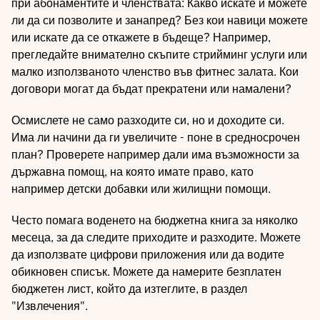
при абонаментите и членствата: Какво искате и можете
ли да си позволите и занапред? Без кои навици можете
или искате да се откажете в бъдеще? Например,
прегледайте внимателно скъпите стрийминг услуги или
малко използваното членство във фитнес залата. Кои
договори могат да бъдат прекратени или намалени?
Осмислете не само разходите си, но и доходите си.
Има ли начини да ги увеличите - поне в средносрочен
план? Проверете например дали има възможности за
държавна помощ, на която имате право, като
например детски добавки или жилищни помощи.
Често помага воденето на бюджетна книга за няколко
месеца, за да следите приходите и разходите. Можете
да използвате цифрови приложения или да водите
обикновен списък. Можете да намерите безплатен
бюджетен лист, който да изтеглите, в раздел
"Извлечения".