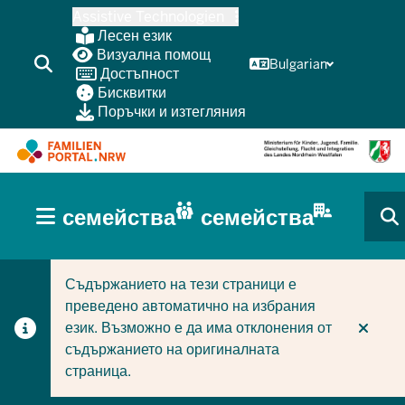
Skip
Assistive Technologien
to
Лесен език
main
Визуална помощ
Bulgarian
Достъпност
content
Бисквитки
Поръчки и изтегляния
HAUPTNAVIGATION
семейства
семейства
(BÜRGERBEREICH
CURRENT SECTION ЗА СЕМЕЙСТВА
CURRENT SECTION ЗА ФИРМИ/ОБЩИНИ
MOBILE)
Съдържанието на тези страници е
преведено автоматично на избрания
език. Възможно е да има отклонения от
съдържанието на оригиналната
страница.