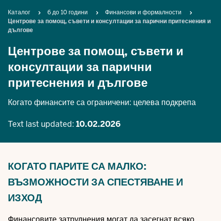
Breadcrumb
Каталог
6 до 10 години
Финансови и формалности
Центрове за помощ, съвети и консултации за парични притеснения и
дългове
Центрове за помощ, съвети и
консултации за парични
притеснения и дългове
Когато финансите са ограничени: целева подкрепа
Text last updated:
10.02.2026
КОГАТО ПАРИТЕ СА МАЛКО:
ВЪЗМОЖНОСТИ ЗА СПЕСТЯВАНЕ И
ИЗХОД
Финансовите затруднения могат да засегнат всяко