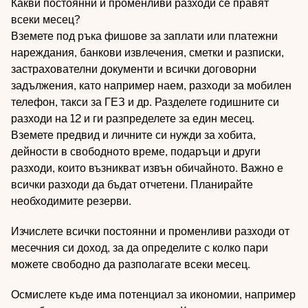
Какви постоянни и променливи разходи се правят
всеки месец?
Вземете под ръка фишове за заплати или платежни
нареждания, банкови извлечения, сметки и разписки,
застрахователни документи и всички договорни
задължения, като например наем, разходи за мобилен
телефон, такси за ГЕЗ и др. Разделете годишните си
разходи на 12 и ги разпределете за един месец.
Вземете предвид и личните си нужди за хобита,
дейности в свободното време, подаръци и други
разходи, които възникват извън обичайното. Важно е
всички разходи да бъдат отчетени. Планирайте
необходимите резерви.
Изчислете всички постоянни и променливи разходи от
месечния си доход, за да определите с колко пари
можете свободно да разполагате всеки месец.
Осмислете къде има потенциал за икономии, например