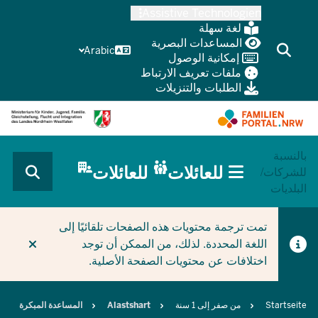
Skip
Assistive Technologien
to
لغة سهلة
main
المساعدات البصرية
Arabic
إمكانية الوصول
content
ملفات تعريف الارتباط
الطلبات والتنزيلات
بالنسبة
HAUPTNAVIGATION
للعائلات
للعائلات
للشركات/
(BÜRGERBEREICH
البلديات
MOBILE)
CURRENT SECTION للعائلات
تمت ترجمة محتويات هذه الصفحات تلقائيًا إلى
اللغة المحددة. لذلك، من الممكن أن توجد
اختلافات عن محتويات الصفحة الأصلية.
Breadcrumb
Startseite
من صفر إلى 1 سنة
Alastshart
المساعدة المبكرة