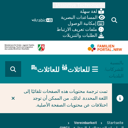
Skip
Assistive Technologien
to
لغة سهلة
main
المساعدات البصرية
Arabic
إمكانية الوصول
content
ملفات تعريف الارتباط
الطلبات والتنزيلات
بالنسبة
HAUPTNAVIGATION
للعائلات
للعائلات
للشركات/
(BÜRGERBEREICH
البلديات
MOBILE)
CURRENT SECTION للعائلات
تمت ترجمة محتويات هذه الصفحات تلقائيًا إلى
اللغة المحددة. لذلك، من الممكن أن توجد
اختلافات عن محتويات الصفحة الأصلية.
Breadcrumb
Vereinbarkeit
Startseite