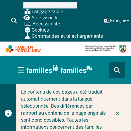
Skip
Assistive Technologien
vers
Langage facile
le
Aide visuelle
Français
Accessibilité
contenu
Cookies
principal
Commandes et téléchargements
HAUPTNAVIGATION
familles
familles
(BÜRGERBEREICH
CURRENT SECTION POUR LES ENTREPRISES/COLLEC
CURRENT SECTION POUR LES FAMILLES
MOBILE)
Le contenu de ces pages a été traduit
automatiquement dans la langue
sélectionnée. Des différences par
rapport au contenu de la page originale
sont donc possibles. Toutes les
informations concernent des familles