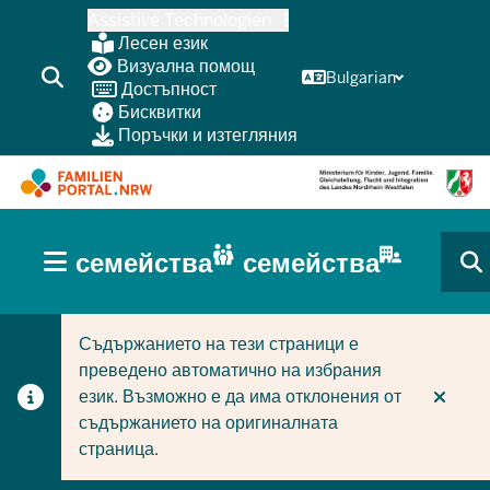
Skip
Assistive Technologien
to
Лесен език
main
Визуална помощ
Bulgarian
Достъпност
content
Бисквитки
Поръчки и изтегляния
HAUPTNAVIGATION
семейства
семейства
(BÜRGERBEREICH
CURRENT SECTION ЗА СЕМЕЙСТВА
CURRENT SECTION ЗА ФИРМИ/ОБЩИНИ
MOBILE)
Съдържанието на тези страници е
преведено автоматично на избрания
език. Възможно е да има отклонения от
съдържанието на оригиналната
страница.