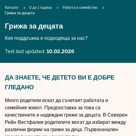
Breadcrumb
Каталог
0 до 1 година
Работа и семейство
Грижа за децата
Грижа за децата
Коя поддръжка е подходяща за нас?
Text last updated:
10.02.2026
ДА ЗНАЕТЕ, ЧЕ ДЕТЕТО ВИ Е ДОБРЕ
ГЛЕДАНО
Много родители искат да съчетаят работата и
семейния живот. Предпоставка за това са
качествените и надеждни грижи за децата. В Северен
Рейн-Вестфалия родителите могат да избират между
различни форми на грижи за деца. Първоначален