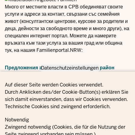
Много от местните власти в СРВ обединяват своите
услуги и адреси за контакт, свързани със семейния
живот (консултантски центрове, курсове за родители и
деца, дейности за свободното време и много други), на
специален интернет портал. Можете да намерите
връзката към тази услуга за вашия град или община
тук, на нашия Familienportal.NRW:
Предложения за семейства във вашия район
Datenschutzeinstellungen
Privacy settings
Auf dieser Seite werden Cookies verwendet.
Durch Anklicken des/der Cookie-Button(s) erklären Sie
sich damit einverstanden, dass wir Cookies verwenden.
Technische Cookies sind zwingend erforderlich.
Notwendig
Zwingend notwendig (Cookies, die für die Nutzung der
Seite zwingend vorhanden sein müssen.)