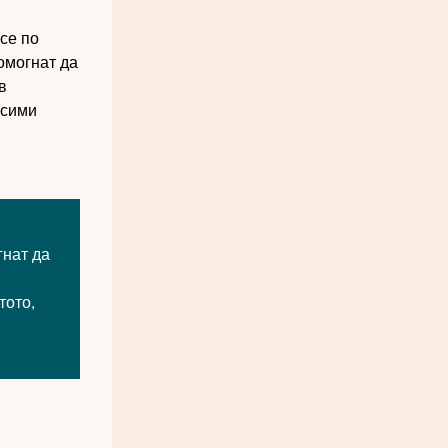
се по
омогнат да
в
исими
гнат да
тото,