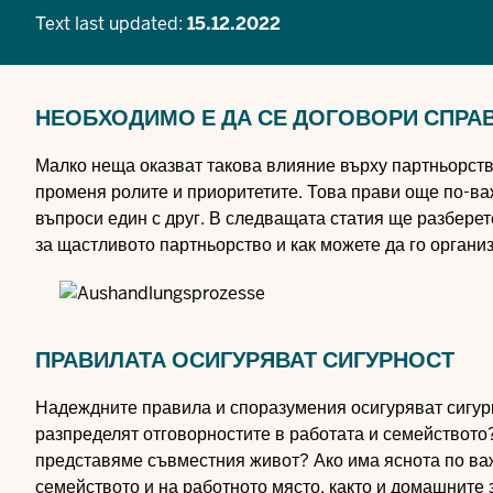
Text last updated:
15.12.2022
НЕОБХОДИМО Е ДА СЕ ДОГОВОРИ СПРА
Малко неща оказват такова влияние върху партньорств
променя ролите и приоритетите. Това прави още по-ва
въпроси един с друг. В следващата статия ще разбере
за щастливото партньорство и как можете да го органи
ПРАВИЛАТА ОСИГУРЯВАТ СИГУРНОСТ
Надеждните правила и споразумения осигуряват сигурнос
разпределят отговорностите в работата и семейството?
представяме съвместния живот? Ако има яснота по важ
семейството и на работното място, както и домашните 