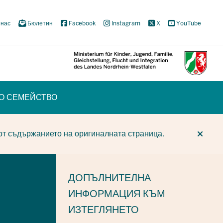
 нас
Бюлетин
Facebook
Instagram
X
YouTube
ТО СЕМЕЙСТВО
CUR
CUR
BE
от съдържанието на оригиналната страница.
ДОПЪЛНИТЕЛНА
ИНФОРМАЦИЯ
КЪМ
ИЗТЕГЛЯНЕТО