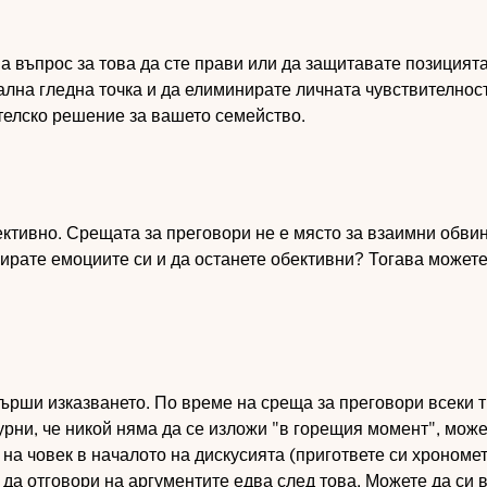
а въпрос за това да сте прави или да защитавате позицията 
ална гледна точка и да елиминирате личната чувствителност
телско решение за вашето семейство.
ктивно. Срещата за преговори не е място за взаимни обви
лирате емоциите си и да останете обективни? Тогава может
върши изказването. По време на среща за преговори всеки 
гурни, че никой няма да се изложи "в горещия момент", мож
на човек в началото на дискусията (пригответе си хрономет
 да отговори на аргументите едва след това. Можете да си 