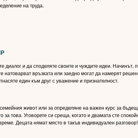
еделение на труда.
ОР
 диалог и да споделяте своите и чуждите идеи. Начинът, п
е натоварват връзката или заедно могат да намерят решен
тнасяте един към друг с уважение и признателност.
 семейния живот или за определяне на важен курс за бъдещ
 за това. Уговорете си среща, когато и двамата сте спокойн
време. Децата нямат място в такъв индивидуален разговор!