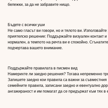
бележки, за да не забравите нищо.
Бъдете с всички уши
Не само гласът ви говори, но и тялото ви. Използвайте
приятелско решение: Поддържайте визуален контакт и п
нормален, а темпото на речта ви е спокойно. Сгънатит
подчертава вашето внимание.
Поддържайте правилата в писмен вид
Намерихте ли заедно решения? Тогава непременно тря
Запишете заедно кои правила са важни за съвместния 
семейните правила, записани заедно и евентуално дори
ангажираност и им помагат да се придържат към тях в