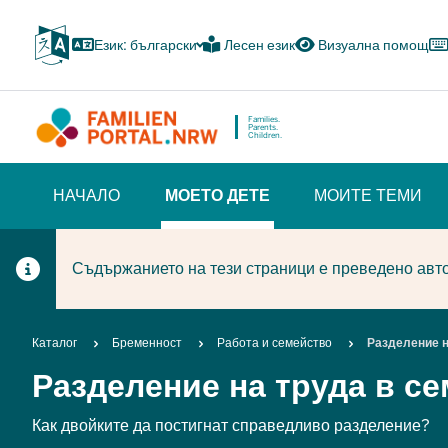
Skip
to
Език: български
Лесен език
Визуална помощ
main
content
Families.
Parents.
Children.
HAUPTNAVIGATION
НАЧАЛО
МОЕТО ДЕТЕ
МОИТЕ ТЕМИ
(BÜRGERBEREICH)
(CURRENT SECTION)
Съдържанието на тези страници е преведено авто
Breadcrumb
Каталог
Бременност
Работа и семейство
Разделение н
Разделение на труда в с
Как двойките да постигнат справедливо разделение?