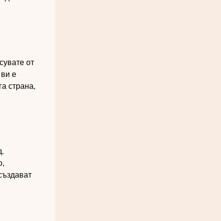
сувате от
 ви е
га страна,
.
о,
 създават