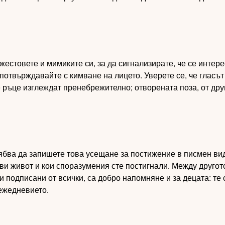
 жестовете и мимиките си, за да сигнализирате, че се интере
отвърждавайте с кимване на лицето. Уверете се, че гласът
е ръце изглеждат пренебрежително; отворената поза, от дру
бва да запишете това усещане за постижение в писмен вид
ви живот и кои споразумения сте постигнали. Между другот
 подписани от всички, са добро напомняне и за децата: те
 ежедневието.