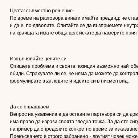
Целта: съвместно решение
По време на разговора винаги имайте предвид: не став
и да е, по дяволите. Опитайте се да възприемете неутр
на краищата имате обща цел: искате да намерите прия
Изпълнявайте целите си
Опишете проблема и своята позиция възможно най-обе
обиди. Страхувате ли се, че няма да можете да контро
формулирате възгледите и идеите си в писмен вид.
Да се оправдаем
Вепрос на уважение е да оставите партньора си да до
има право да изрази своята гледна точка. За да сте си
например да определите конкретно време за изказване 
Прекъсването е строго забранено - другият човек може