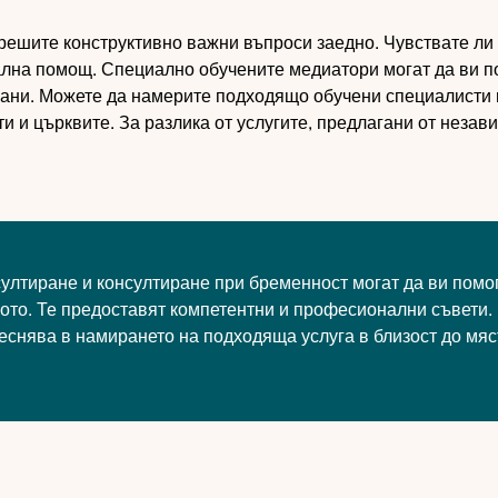
решите конструктивно важни въпроси заедно. Чувствате ли 
лна помощ. Специално обучените медиатори могат да ви п
рани. Можете да намерите подходящо обучени специалисти 
и и църквите. За разлика от услугите, предлагани от незав
ултиране и консултиране при бременност могат да ви помо
ото. Те предоставят компетентни и професионални съвети.
еснява в намирането на подходяща услуга в близост до мяс