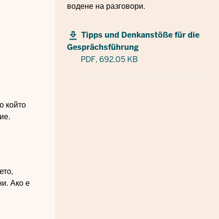
водене на разговори.
Tipps und Denkanstöße für die
Gesprächsführung
PDF,
692.05 KB
о който
ие.
ето,
и. Ако е