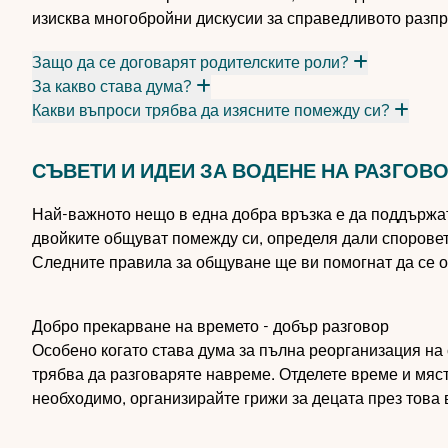
изисква многобройни дискусии за справедливото разпр
Защо да се договарят родителските роли?
За какво става дума?
Какви въпроси трябва да изясните помежду си?
СЪВЕТИ И ИДЕИ ЗА ВОДЕНЕ НА РАЗГОВ
Най-важното нещо в една добра връзка е да поддържате
двойките общуват помежду си, определя дали споровет
Следните правила за общуване ще ви помогнат да се о
Добро прекарване на времето - добър разговор
Особено когато става дума за пълна реорганизация на
трябва да разговаряте навреме. Отделете време и място
необходимо, организирайте грижи за децата през това 