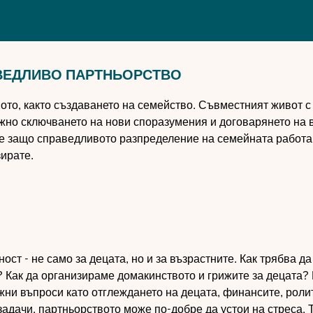
ВЕДЛИВО ПАРТНЬОРСТВО
ото, както създаването на семейство. Съвместният живот с
жно сключването на нови споразумения и договарянето на
те защо справедливото разпределение на семейната работа
зирате.
т - не само за децата, но и за възрастните. Как трябва да
 Как да организираме домакинството и грижите за децата? 
ни въпроси като отглеждането на децата, финансите, роли
задачи, партньорството може по-добре да устои на стреса. 