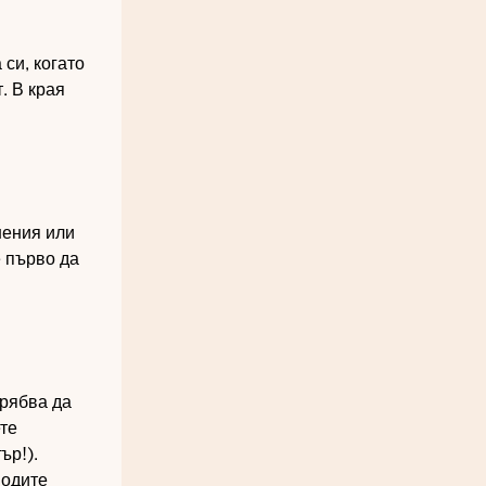
си, когато
. В края
нения или
е първо да
трябва да
ете
ър!).
водите