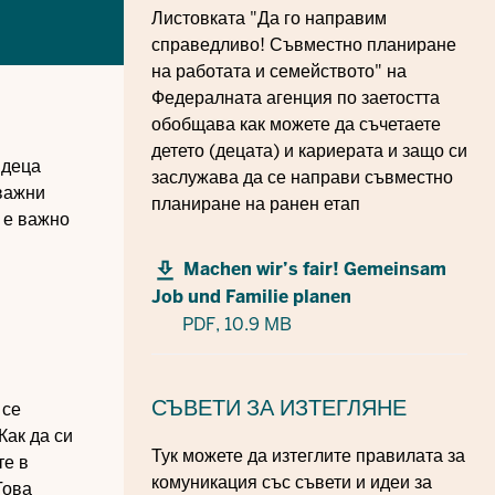
Листовката "Да го направим
справедливо! Съвместно планиране
на работата и семейството" на
Федералната агенция по заетостта
обобщава как можете да съчетаете
детето (децата) и кариерата и защо си
 деца
заслужава да се направи съвместно
 важни
планиране на ранен етап
 е важно
Machen wir’s fair! Gemeinsam
Job und Familie planen
PDF,
10.9 MB
СЪВЕТИ
ЗА ИЗТЕГЛЯНЕ
 се
Как да си
Тук можете да изтеглите правилата за
те в
комуникация със съвети и идеи за
Това