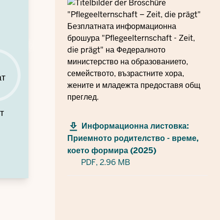
Безплатната информационна
брошура "Pflegeelternschaft - Zeit,
die prägt" на Федералното
министерство на образованието,
семейството, възрастните хора,
ат
жените и младежта предоставя общ
преглед.
т
Информационна листовка:
Приемното родителство - време,
което формира (2025)
PDF,
2.96 MB