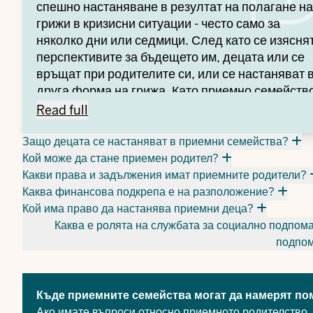
спешно настаняване в резултат на полагане на
грижи в кризисни ситуации - често само за
няколко дни или седмици. След като се изясня
перспективите за бъдещето им, децата или се
връщат при родителите си, или се настаняват 
друга форма на грижа. Като приемно семейств
в дежурна грижа трябва да сте подготвени за
Грижа на повикване -
Read full
кратки, временни отношения.
Защо децата се настаняват в приемни семейства?
Кой може да стане приемен родител?
Какви права и задължения имат приемните родители?
Каква финансова подкрепа е на разположение?
Кой има право да настанява приемни деца?
Каква е ролята на службата за социално подпом
подпом
Къде приемните семейства могат да намерят по
Ако имате въпроси относно приемното родителство, 