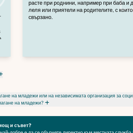
расте при роднини, например при баба и 
леля или приятели на родителите, с които
т
свързано.
в
о
агане на младежи или на независимата организация за соц
агане на младежи?
мощ и съвет?
най-добре е да се обърнете директно към местната служба 