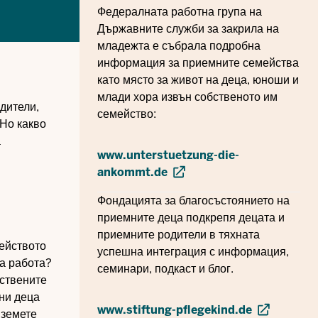
Федералната работна група на
Държавните служби за закрила на
младежта е събрала подробна
информация за приемните семейства
като място за живот на деца, юноши и
млади хора извън собственото им
дители,
семейство:
 Но какво
а
www.unterstuetzung-die-
ankommt.de
Фондацията за благосъстоянието на
приемните деца подкрепя децата и
приемните родители в тяхната
ейството
успешна интеграция с информация,
на работа?
семинари, подкаст и блог.
бствените
мни деца
www.stiftung-pflegekind.de
вземете