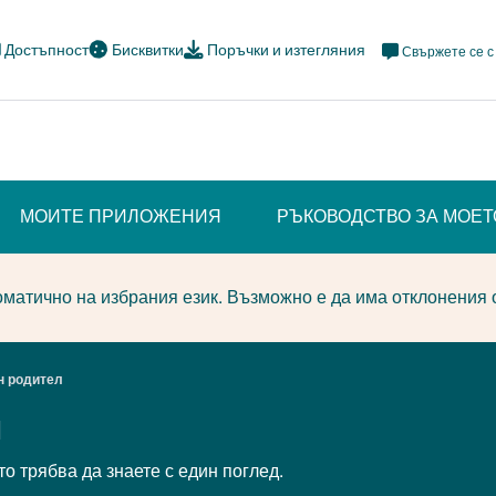
Meta
Достъпност
Бисквитки
Поръчки и изтегляния
Свържете се с
Navi
Social
МОИТЕ ПРИЛОЖЕНИЯ
РЪКОВОДСТВО ЗА МОЕ
 SECTION)
матично на избрания език. Възможно е да има отклонения 
н родител
л
о трябва да знаете с един поглед.