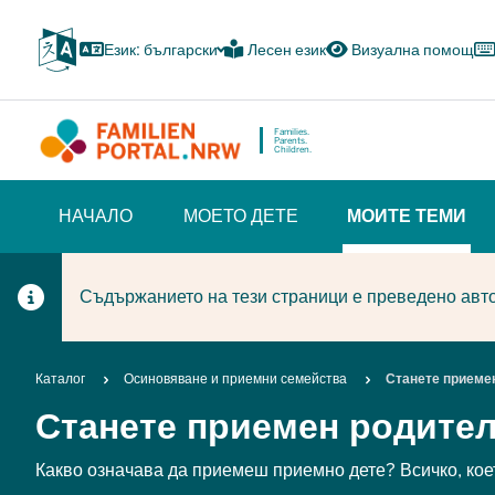
Skip
to
Език: български
Лесен език
Визуална помощ
main
content
Families.
Parents.
Children.
HAUPTNAVIGATION
НАЧАЛО
МОЕТО ДЕТЕ
МОИТЕ ТЕМИ
(BÜRGERBEREICH)
(CURRENT
Съдържанието на тези страници е преведено авто
Breadcrumb
Каталог
Осиновяване и приемни семейства
Станете приеме
Станете приемен родите
Какво означава да приемеш приемно дете? Всичко, коет