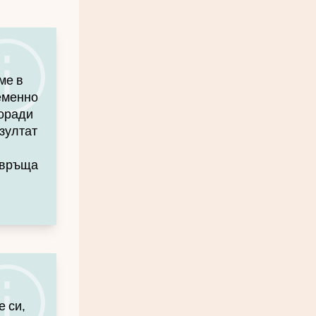
ме в
еменно
поради
езултат
 връща
е си,