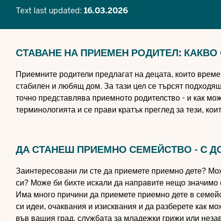
Text last updated:
16.03.2026
СТАВАНЕ НА ПРИЕМЕН РОДИТЕЛ: КАКВО
Приемните родители предлагат на децата, които времен
стабилен и любящ дом. За тази цел се търсят подходя
точно представлява приемното родителство - и как мож
терминологията и се прави кратък преглед за тези, кои
ДА СТАНЕШ ПРИЕМНО СЕМЕЙСТВО - С 
Заинтересовани ли сте да приемете приемно дете? Мож
си? Може би бихте искали да направите нещо значимо 
Има много причини да приемете приемно дете в семейс
си идеи, очаквания и изисквания и да разберете как м
във вашия град, службата за младежки грижи или неза