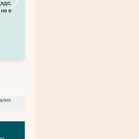
дядо,
 не е
иално
за