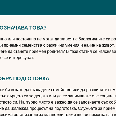
 ОЗНАЧАВА ТОВА?
но или постоянно не могат да живеят с биологичните си ро
щи приемни семейства с различни умения и начин на живот.
ете да станете приемен родител? В тази статия се изясняв
то се интересуват.
ДОБРА ПОДГОТОВКА
е би искате да създадете семейство или да разширите сем
със сърцето си за децата или да се занимавате със социал
твото си. На първо място е важно да се запознаете със со
оже да изглежда процесът на подготовка. Службата за прие
висима организация за младежки грижи ще ви помогнат да 