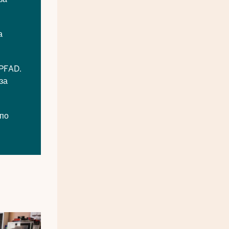
а
PFAD
.
за
 по