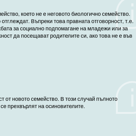
ейство, което не е неговото биологично семейство.
 отглеждат. Въпреки това правната отговорност, т.е.
жбата за социално подпомагане на младежи или за
ост да посещават родителите си, ако това не е във
ст от новото семейство. В този случай пълното
 се прехвърлят на осиновителите.