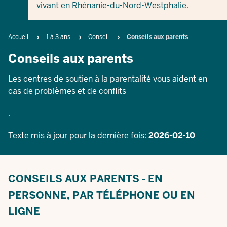
vivant en Rhénanie-du-Nord-Westphalie.
Breadcrumb
Accueil
1 à 3 ans
Conseil
Conseils aux parents
Conseils aux parents
Les centres de soutien à la parentalité vous aident en
cas de problèmes et de conflits
.
Texte mis à jour pour la dernière fois:
2026-02-10
CONSEILS AUX PARENTS - EN
PERSONNE, PAR TÉLÉPHONE OU EN
LIGNE