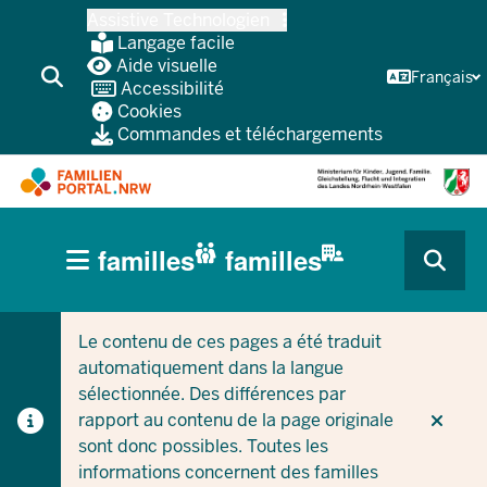
Skip
Assistive Technologien
vers
Langage facile
le
Aide visuelle
Français
Accessibilité
contenu
Cookies
principal
Commandes et téléchargements
HAUPTNAVIGATION
familles
familles
(BÜRGERBEREICH
CURRENT SECTION POUR LES ENTREPRISES/COLLEC
CURRENT SECTION POUR LES FAMILLES
MOBILE)
Le contenu de ces pages a été traduit
automatiquement dans la langue
sélectionnée. Des différences par
rapport au contenu de la page originale
sont donc possibles. Toutes les
informations concernent des familles