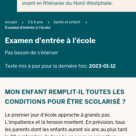
vivant en Rhénanie-du-Nord-Westphalie.
Breadcrumb
Accueil
3 à 6 ans
Santé et enfant
Examen d'entrée à l'école
Examen d'entrée à l'école
Pas besoin de s'énerver
Texte mis à jour pour la dernière fois:
2023-01-12
MON ENFANT REMPLIT-IL TOUTES LES
CONDITIONS POUR ÊTRE SCOLARISÉ ?
Le premier jour d'école approche à grands pas.
L'impatience et la tension montent. En prévision, tous
les parents dont les enfants auront six ans au plus tard