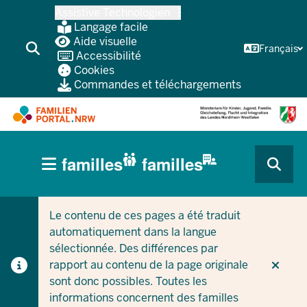
Skip
Assistive Technologien
vers
Langage facile
le
Aide visuelle
Français
Accessibilité
contenu
Cookies
principal
Commandes et téléchargements
HAUPTNAVIGATION
familles
familles
(BÜRGERBEREICH
CURRENT SECTION POUR LES ENTREPRISES/COLLEC
CURRENT SECTION POUR LES FAMILLES
MOBILE)
Le contenu de ces pages a été traduit
automatiquement dans la langue
sélectionnée. Des différences par
rapport au contenu de la page originale
sont donc possibles. Toutes les
informations concernent des familles