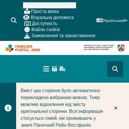
Перейти
Assistive Technologien
до
Проста мова
основного
Візуальна допомога
Український
Доступність
змісту
Файли cookie
Замовлення та завантаження
HAUPTNAVIGATION
(BÜRGERBEREICH
CURRENT SECTION ДЛЯ КОМПАНІЙ/МУНІЦИПАЛІТЕТІ
CURRENT SECTION ДЛЯ СІМЕЙ
MOBILE)
Вміст цих сторінок було автоматично
перекладено вибраною мовою. Тому
можливі відхилення від змісту
оригінальної сторінки. Вся інформація
стосується сімей, які проживають у
землі Північний Рейн-Вестфалія.