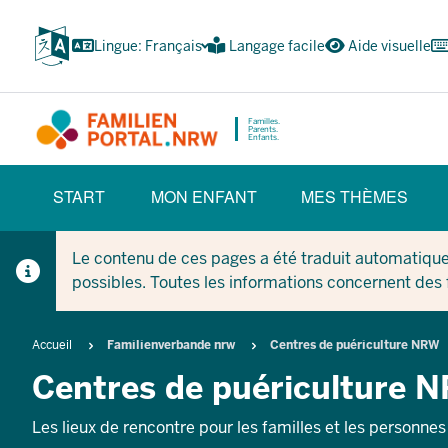
Skip
vers
Lingue: Français
Langage facile
Aide visuelle
le
contenu
principal
Familles.
Parents.
Enfants.
HAUPTNAVIGATION
START
MON ENFANT
MES THÈMES
(BÜRGERBEREICH)
Le contenu de ces pages a été traduit automatique
possibles. Toutes les informations concernent des
Breadcrumb
Accueil
Familienverbande nrw
Centres de puériculture NRW
Centres de puériculture 
Les lieux de rencontre pour les familles et les personnes