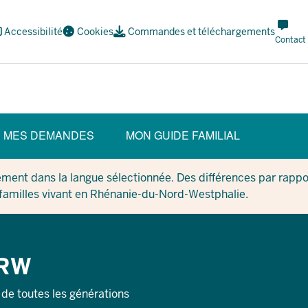
Meta
Accessibilité
Cookies
Commandes et téléchargements
Navi
Contact
Social
MES DEMANDES
MON GUIDE FAMILIAL
ment dans la langue sélectionnée. Des différences par rappor
 familles vivant en Rhénanie-du-Nord-Westphalie.
NRW
 de toutes les générations