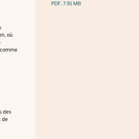
PDF,
7.91 MB
s
en, où
e
e, comme
s des
t de