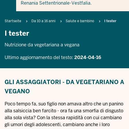
Renania Settentrionale-Vestfalia.
Breadcrumb
Startseite
Da 10 a 16 anni
Salute e bambino
I tester
I tester
Nutrizione da vegetariana a vegana
Ultimo aggiornamento del testo:
2024-04-16
GLI ASSAGGIATORI - DA VEGETARIANO A
VEGANO
Poco tempo fa, suo figlio non amava altro che un panino
alla salsiccia ben farcito - ora fa una smorfia di disgusto
alla sola vista? Con la stessa rapidità con cui cambiano
gli umori degli adolescenti, cambiano anche i loro