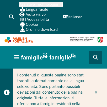
Passa
Assistive Technologien
al
Lingua facile
contenuto
Aiuto visivo
Italiano
Accessibilità
principale
Cookie
Ordini e download
HAUPTNAVIGATION
famiglie
famiglie
(BÜRGERBEREICH
CURRENT SECTION PER LE AZIENDE/COMUNI
CURRENT SECTION PER LE FAMIGLIE
MOBILE)
I contenuti di queste pagine sono stati
tradotti automaticamente nella lingua
selezionata. Sono pertanto possibili
deviazioni dal contenuto della pagina
originale. Tutte le informazioni si
riferiscono a famiglie residenti nella