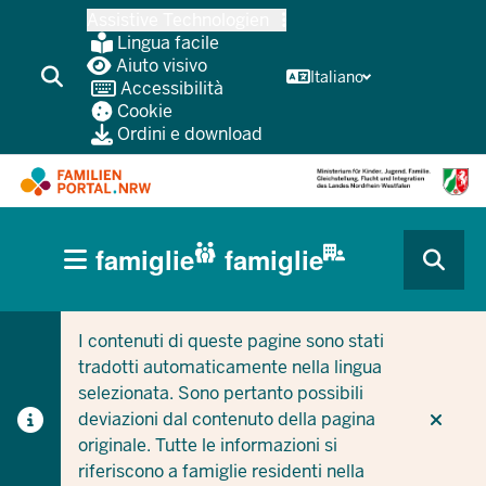
Passa
Assistive Technologien
al
Lingua facile
contenuto
Aiuto visivo
Italiano
Accessibilità
principale
Cookie
Ordini e download
HAUPTNAVIGATION
famiglie
famiglie
(BÜRGERBEREICH
CURRENT SECTION PER LE AZIENDE/COMUNI
CURRENT SECTION PER LE FAMIGLIE
MOBILE)
I contenuti di queste pagine sono stati
tradotti automaticamente nella lingua
selezionata. Sono pertanto possibili
deviazioni dal contenuto della pagina
originale. Tutte le informazioni si
riferiscono a famiglie residenti nella