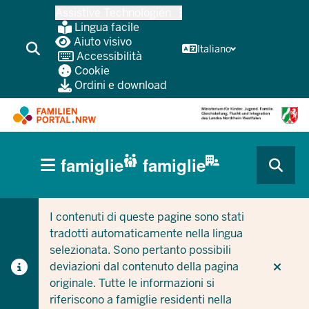
Passa
Assistive Technologien
al
Lingua facile
contenuto
Aiuto visivo
Italiano
Accessibilità
principale
Cookie
Ordini e download
HAUPTNAVIGATION
famiglie
famiglie
(BÜRGERBEREICH
CURRENT SECTION PER LE AZIENDE/COMUNI
CURRENT SECTION PER LE FAMIGLIE
MOBILE)
I contenuti di queste pagine sono stati
tradotti automaticamente nella lingua
selezionata. Sono pertanto possibili
deviazioni dal contenuto della pagina
originale. Tutte le informazioni si
riferiscono a famiglie residenti nella