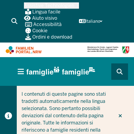
Passa
Assistive Technologien
al
Lingua facile
contenuto
Aiuto visivo
Italiano
Accessibilità
principale
Cookie
Ordini e download
HAUPTNAVIGATION
famiglie
famiglie
(BÜRGERBEREICH
CURRENT SECTION PER LE AZIENDE/COMUNI
CURRENT SECTION PER LE FAMIGLIE
MOBILE)
I contenuti di queste pagine sono stati
tradotti automaticamente nella lingua
selezionata. Sono pertanto possibili
deviazioni dal contenuto della pagina
originale. Tutte le informazioni si
riferiscono a famiglie residenti nella