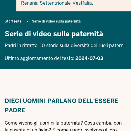
Renania Settentrionale-Vestfalia.
Breadcrumb
Startseite
Serie di video sulla paternità
Serie di video sulla paternità
Padri in ritratto: 10 storie sulla diversità dei ruoli paterni
Ultimo aggiornamento del testo:
2024-07-03
DIECI UOMINI PARLANO DELL'ESSERE
PADRE
Come vivono gli uomini la paternità? Cosa cambia con
la nascita di un figlio? E come i padri svolgono il loro