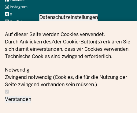
Instagram
X
Datenschutzeinstellungen
YouTube
Privacy settings
Auf dieser Seite werden Cookies verwendet.
Durch Anklicken des/der Cookie-Button(s) erklären Sie
© 2021 - 2026 Ministerium für Kinder, Jugend, Familie,
sich damit einverstanden, dass wir Cookies verwenden.
Gleichstellung, Flucht und Integration des Landes Nordrhein-
Technische Cookies sind zwingend erforderlich.
Westfalen
Notwendig
Zwingend notwendig (Cookies, die für die Nutzung der
Informazioni
Seite zwingend vorhanden sein müssen.)
Ci
sulla
Impostazioni
Ordini
Impronta
contatti
protezione
dei cookie
Verstanden
dei dati