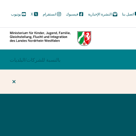
M
اتصل بنا
النشرة الإخبارية
فيسبوك
انستقرام
X
يوتيوب
N
Soc
ECTION
بالنسبة للشركات/
BEREICHSWECHSEL
البلديات