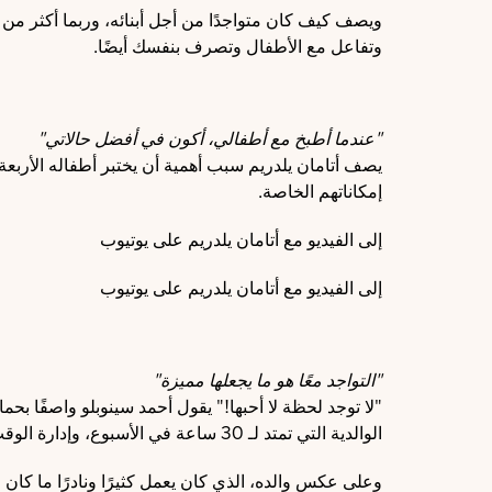
ويصف كيف كان متواجدًا من أجل أبنائه، وربما أكثر من 
وتفاعل مع الأطفال وتصرف بنفسك أيضًا.
"عندما أطبخ مع أطفالي، أكون في أفضل حالاتي"
يصف أتامان يلدريم سبب أهمية أن يختبر أطفاله الأربع
إمكاناتهم الخاصة.
إلى الفيديو مع أتامان يلدريم على يوتيوب
إلى الفيديو مع أتامان يلدريم على يوتيوب
"التواجد معًا هو ما يجعلها مميزة"
"لا توجد لحظة لا أحبها!" يقول أحمد سينوبلو واصفًا بحما
الوالدية التي تمتد لـ 30 ساعة في الأسبوع، وإدارة الوقت الأسري بشكل جيد للغاية، تمكن المربي الاجتماعي من توفير الدعم المكثف لابنه منذ ولادته.
وعلى عكس والده، الذي كان يعمل كثيرًا ونادرًا ما كان م