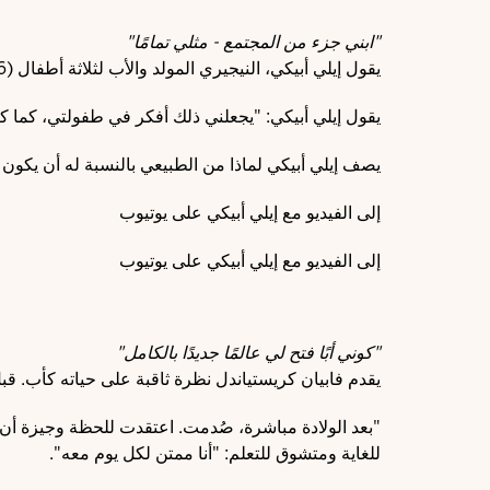
"ابني جزء من المجتمع - مثلي تمامًا"
يقول إيلي أبيكي، النيجيري المولد والأب لثلاثة أطفال (6 و23 و24 عامًا): "أفضل اللحظات هي عندما يسألني ابني الصغير أسئلة، على سبيل المثال عن أصولي".
يقول إيلي أبيكي: "يجعلني ذلك أفكر في طفولتي، كما كن
يصف إيلي أبيكي لماذا من الطبيعي بالنسبة له أن يكون 
إلى الفيديو مع إيلي أبيكي على يوتيوب
إلى الفيديو مع إيلي أبيكي على يوتيوب
"كوني أبًا فتح لي عالمًا جديدًا بالكامل"
يقدم فابيان كريستياندل نظرة ثاقبة على حياته كأب. قب
"بعد الولادة مباشرة، صُدمت. اعتقدت للحظة وجيزة أن 
للغاية ومتشوق للتعلم: "أنا ممتن لكل يوم معه".