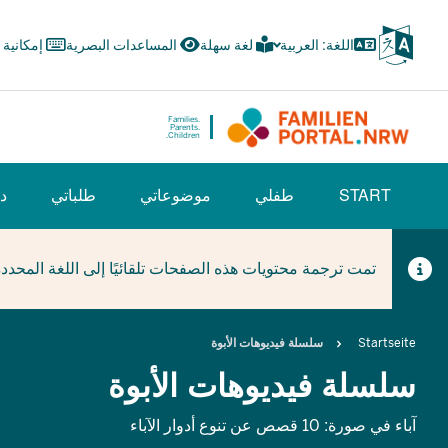
Skip
to
اللغة: العربية
لغة سهلة
المساعدات البصرية
إمكانية
main
content
Families.
Parents.
Children.
HAUPTNAVIGATION
START
طفلي
موضوعاتي
طلباتي
دل
(BÜRGERBEREICH)
تمت ترجمة محتويات هذه الصفحات تلقائيًا إلى اللغة المحدد
Breadcrumb
Startseite
سلسلة فيديوهات الأبوة
سلسلة فيديوهات الأبوة
آباء في صورة: 10 قصص عن تنوع أدوار الآباء