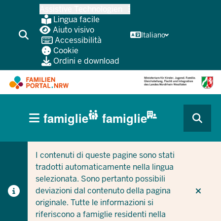
Passa
Assistive Technologien
al
Lingua facile
contenuto
Aiuto visivo
Italiano
Accessibilità
principale
Cookie
Ordini e download
HAUPTNAVIGATION
famiglie
famiglie
(BÜRGERBEREICH
CURRENT SECTION PER LE AZIENDE/COMUNI
CURRENT SECTION PER LE FAMIGLIE
MOBILE)
I contenuti di queste pagine sono stati
tradotti automaticamente nella lingua
selezionata. Sono pertanto possibili
deviazioni dal contenuto della pagina
originale. Tutte le informazioni si
riferiscono a famiglie residenti nella