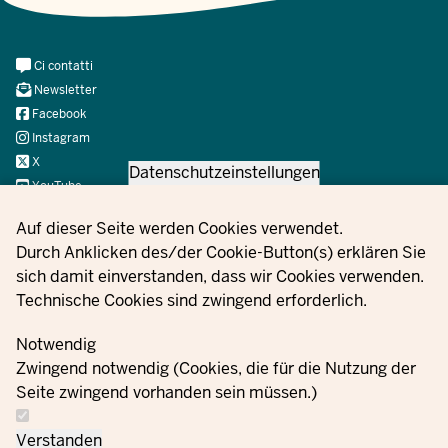
Meta
Ci contatti
Navi
Newsletter
Social
Facebook
Instagram
X
Datenschutzeinstellungen
YouTube
Privacy settings
Auf dieser Seite werden Cookies verwendet.
Durch Anklicken des/der Cookie-Button(s) erklären Sie
© 2021 - 2026 Ministerium für Kinder, Jugend, Familie,
sich damit einverstanden, dass wir Cookies verwenden.
Gleichstellung, Flucht und Integration des Landes Nordrhein-
Technische Cookies sind zwingend erforderlich.
Westfalen
Notwendig
Zwingend notwendig (Cookies, die für die Nutzung der
Informazioni
Seite zwingend vorhanden sein müssen.)
Ci
sulla
Impostazioni
Ordini
Impronta
contatti
protezione
dei cookie
Verstanden
dei dati