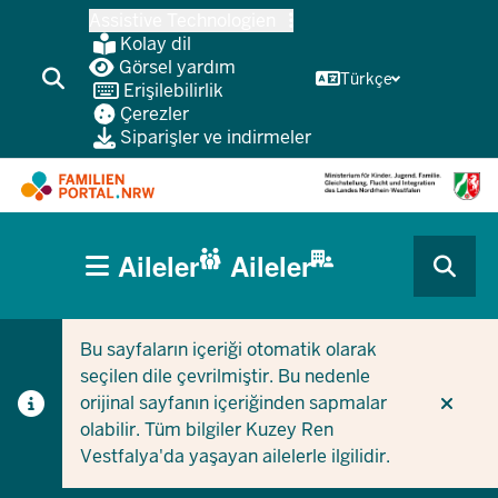
Ana
Assistive Technologien
içeriğe
Kolay dil
atla
Görsel yardım
Türkçe
Erişilebilirlik
Çerezler
Siparişler ve indirmeler
HAUPTNAVIGATION
Aileler
Aileler
(BÜRGERBEREICH
CURRENT SECTION AILELER IÇIN
CURRENT SECTION ŞIRKETLER/BELEDIYELER IÇIN
MOBILE)
Bu sayfaların içeriği otomatik olarak
seçilen dile çevrilmiştir. Bu nedenle
orijinal sayfanın içeriğinden sapmalar
olabilir. Tüm bilgiler Kuzey Ren
Vestfalya'da yaşayan ailelerle ilgilidir.