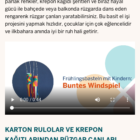
parlak renkler, krepon kağıdı şeritleri ve biraz hayal
gücü ile bahçede veya balkonda rüzgarda dans eden
rengarenk rüzgar çanları yaratabilirsiniz. Bu basit el işi
projesini yapmak hızlıdır, çocuklar için çok eğlencelidir
ve ilkbahara anında iyi bir ruh hali getirir.
Video
file
KARTON RULOLAR VE KREPON
KAĞITLARINDAN RÜZGAR ÇANLARI