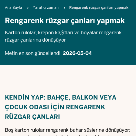
Breadcrumb
Ana Sayfa
Yaratıcı zaman
Rengarenk rüzgar çanları yapmak
Rengarenk rüzgar çanları yapmak
Karton rulolar, krepon kağıtları ve boyalar rengarenk
rüzgar çanlarına dönüşüyor
Metin en son güncellendi:
2026-05-04
KENDIN YAP: BAHÇE, BALKON VEYA
ÇOCUK ODASI IÇIN RENGARENK
RÜZGAR ÇANLARI
Boş karton rulolar rengarenk bahar süslerine dönüşüyor: