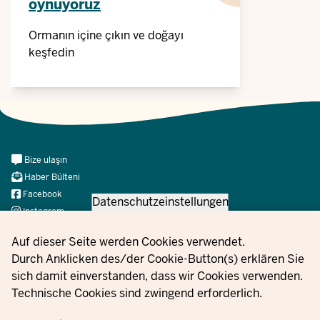
oynuyoruz
Ormanın içine çıkın ve doğayı
keşfedin
Meta
Bize ulaşın
Navi
Haber Bülteni
Social
Facebook
Datenschutzeinstellungen
Instagram
X
Privacy settings
Auf dieser Seite werden Cookies verwendet.
YouTube
Durch Anklicken des/der Cookie-Button(s) erklären Sie
sich damit einverstanden, dass wir Cookies verwenden.
Technische Cookies sind zwingend erforderlich.
© 2021 - 2026 Ministerium für Kinder, Jugend, Familie,
Gleichstellung, Flucht und Integration des Landes Nordrhein-