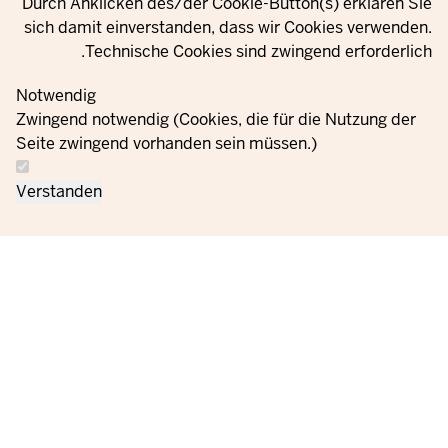
Durch Anklicken des/der Cookie-Button(s) erklären Sie
sich damit einverstanden, dass wir Cookies verwenden.
Technische Cookies sind zwingend erforderlich.
© 2021 - 2026 Ministerium für Kinder, Jugend, Familie,
Gleichstellung, Flucht und Integration des Landes Nordrhein-
Notwendig
Westfalen
Zwingend notwendig (Cookies, die für die Nutzung der
Seite zwingend vorhanden sein müssen.)
اتصل
معلومات حماية
إعدادات ملفات تعريف
الطلبات
بصمة
Verstanden
بنا
البيانات
الارتباط