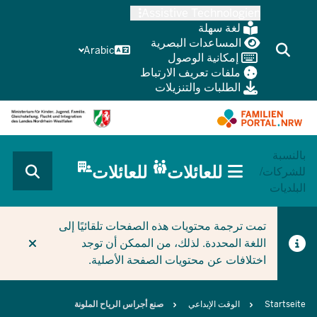
Skip
Assistive Technologien
to
لغة سهلة
main
المساعدات البصرية
Arabic
إمكانية الوصول
content
ملفات تعريف الارتباط
الطلبات والتنزيلات
بالنسبة
HAUPTNAVIGATION
للعائلات
للعائلات
للشركات/
(BÜRGERBEREICH
البلديات
MOBILE)
CURRENT SECTION للعائلات
تمت ترجمة محتويات هذه الصفحات تلقائيًا إلى
اللغة المحددة. لذلك، من الممكن أن توجد
اختلافات عن محتويات الصفحة الأصلية.
Breadcrumb
Startseite
الوقت الإبداعي
صنع أجراس الرياح الملونة