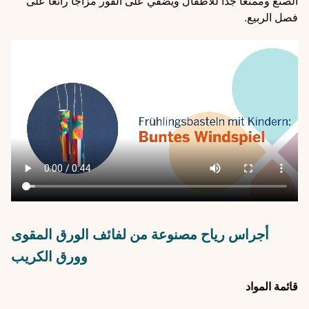
الصنع وممتعًا جدًا للأطفال ويضفي على الفور مزاجًا رائعًا على
فصل الربيع.
Video
file
أجراس رياح مصنوعة من لفائف الورق المقوى
وورق الكريب
قائمة المواد